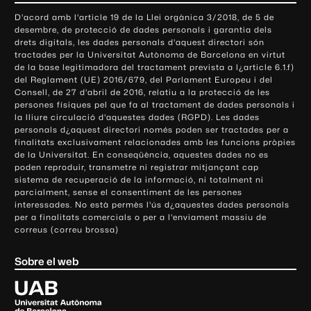
o
D'acord amb l'article 19 de la Llei orgànica 3/2018, de 5 de
n
desembre, de protecció de dades personals i garantia dels
t
drets digitals, les dades personals d'aquest directori són
tractades per la Universitat Autònoma de Barcelona en virtut
a
de la base legitimadora del tractament prevista a l¿article 6.1.f)
c
del Reglament (UE) 2016/679, del Parlament Europeu i del
t
Consell, de 27 d'abril de 2016, relatiu a la protecció de les
e
persones físiques pel que fa al tractament de dades personals i
la lliure circulació d'aquestes dades (RGPD). Les dades
i
personals d¿aquest directori només poden ser tractades per a
i
finalitats exclusivament relacionades amb les funcions pròpies
n
de la Universitat. En conseqüència, aquestes dades no es
poden reproduir, transmetre ni registrar mitjançant cap
f
sistema de recuperació de la informació, ni totalment ni
o
parcialment, sense el consentiment de les persones
r
interessades. No està permès l'ús d¿aquestes dades personals
m
per a finalitats comercials o per a l'enviament massiu de
correus (correu brossa)
a
c
Sobre el web
i
ó
U
l
n
i