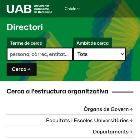
Català
I
d
i
Directori
o
m
C
a
Terme de cerca
Àmbit de cerca
s
e
e
r
l
c
e
a
c
Cerca
c
i
o
n
Cerca a l'estructura organitzativa
a
t
:
Òrgans de Govern
Facultats i Escoles Universitàries
Departaments