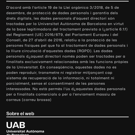
o
D'acord amb l'article 19 de la Llei orgànica 3/2018, de 5 de
n
desembre, de protecció de dades personals i garantia dels
t
drets digitals, les dades personals d'aquest directori són
tractades per la Universitat Autònoma de Barcelona en virtut
a
de la base legitimadora del tractament prevista a l¿article 6.1.f)
c
del Reglament (UE) 2016/679, del Parlament Europeu i del
t
Consell, de 27 d'abril de 2016, relatiu a la protecció de les
e
persones físiques pel que fa al tractament de dades personals i
la lliure circulació d'aquestes dades (RGPD). Les dades
i
personals d¿aquest directori només poden ser tractades per a
i
finalitats exclusivament relacionades amb les funcions pròpies
n
de la Universitat. En conseqüència, aquestes dades no es
poden reproduir, transmetre ni registrar mitjançant cap
f
sistema de recuperació de la informació, ni totalment ni
o
parcialment, sense el consentiment de les persones
r
interessades. No està permès l'ús d¿aquestes dades personals
m
per a finalitats comercials o per a l'enviament massiu de
correus (correu brossa)
a
c
Sobre el web
i
ó
U
l
n
i