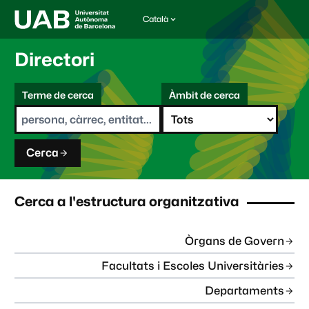
Català
I
d
i
Directori
o
m
C
a
Terme de cerca
Àmbit de cerca
s
e
e
r
l
c
e
a
c
Cerca
c
i
o
n
Cerca a l'estructura organitzativa
a
t
:
Òrgans de Govern
Facultats i Escoles Universitàries
Departaments