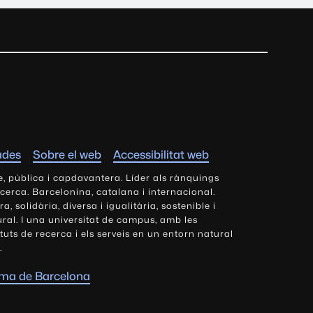
ades
Sobre el web
Accessibilitat web
e, pública i capdavantera. Líder als rànquings
ecerca. Barcelonina, catalana i internacional.
 solidària, diversa i igualitària, sostenible i
tural. I una universitat de campus, amb les
tituts de recerca i els serveis en un entorn natural
.
oma de Barcelona