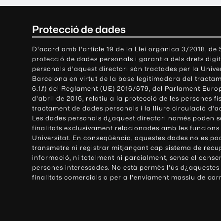
C
Protecció de dades
o
D'acord amb l'article 19 de la Llei orgànica 3/2018, de
protecció de dades personals i garantia dels drets digit
n
personals d'aquest directori són tractades per la Univ
Barcelona en virtut de la base legitimadora del tractame
t
6.1.f) del Reglament (UE) 2016/679, del Parlament Europ
d'abril de 2016, relatiu a la protecció de les persones fí
a
tractament de dades personals i la lliure circulació d'
Les dades personals d¿aquest directori només poden se
c
finalitats exclusivament relacionades amb les funcions
Universitat. En conseqüència, aquestes dades no es po
t
transmetre ni registrar mitjançant cap sistema de recu
e
informació, ni totalment ni parcialment, sense el conse
persones interessades. No està permès l'ús d¿aquestes
i
finalitats comercials o per a l'enviament massiu de cor
i
n