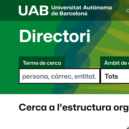
C
I
d
i
Directori
o
a
s
C
e
l
Terme de cerca
Àmbit de 
e
e
c
r
c
i
c
o
a
n
a
Cerca a l'estructura or
t
: