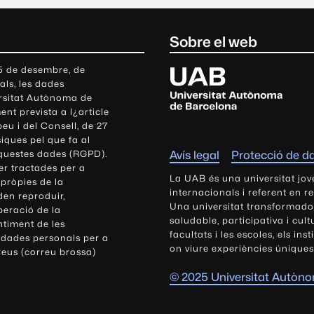
Sobre el web
U
 5 de desembre, de
als, les dades
n
ersitat Autònoma de
i
nt prevista a l¿article
v
eu i del Consell, de 27
e
siques pel que fa al
r
aquestes dades (RGPD).
Avís legal
Protecció de d
s
r tractades per a
i
La UAB és una universitat jov
 pròpies de la
t
internacionals i referent en r
den reproduir,
Una universitat transformadora,
a
peració de la
saludable, participativa i cul
t
ntiment de les
facultats i les escoles, els ins
 dades personals per a
A
on viure experiències úniques
reus (correu brossa)
u
t
© 2025 Universitat Autòn
ò
n