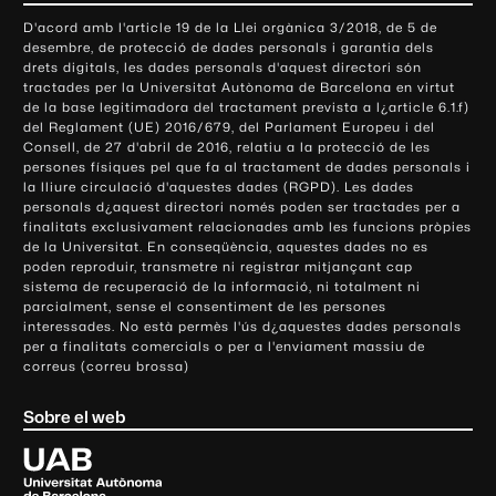
o
D'acord amb l'article 19 de la Llei orgànica 3/2018, de 5 de
n
desembre, de protecció de dades personals i garantia dels
t
drets digitals, les dades personals d'aquest directori són
tractades per la Universitat Autònoma de Barcelona en virtut
a
de la base legitimadora del tractament prevista a l¿article 6.1.f)
c
del Reglament (UE) 2016/679, del Parlament Europeu i del
t
Consell, de 27 d'abril de 2016, relatiu a la protecció de les
e
persones físiques pel que fa al tractament de dades personals i
la lliure circulació d'aquestes dades (RGPD). Les dades
i
personals d¿aquest directori només poden ser tractades per a
i
finalitats exclusivament relacionades amb les funcions pròpies
n
de la Universitat. En conseqüència, aquestes dades no es
poden reproduir, transmetre ni registrar mitjançant cap
f
sistema de recuperació de la informació, ni totalment ni
o
parcialment, sense el consentiment de les persones
r
interessades. No està permès l'ús d¿aquestes dades personals
m
per a finalitats comercials o per a l'enviament massiu de
correus (correu brossa)
a
c
Sobre el web
i
ó
U
l
n
i