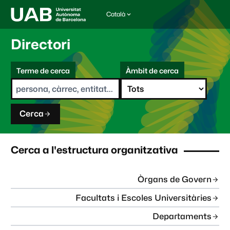
Català
I
d
i
Directori
o
m
C
a
Terme de cerca
Àmbit de cerca
s
e
e
r
l
c
e
a
c
Cerca
c
i
o
n
Cerca a l'estructura organitzativa
a
t
:
Òrgans de Govern
Facultats i Escoles Universitàries
Departaments