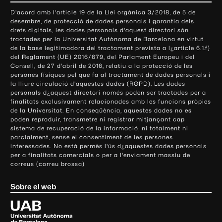
o
D'acord amb l'article 19 de la Llei orgànica 3/2018, de 5 de
n
desembre, de protecció de dades personals i garantia dels
t
drets digitals, les dades personals d'aquest directori són
tractades per la Universitat Autònoma de Barcelona en virtut
a
de la base legitimadora del tractament prevista a l¿article 6.1.f)
c
del Reglament (UE) 2016/679, del Parlament Europeu i del
t
Consell, de 27 d'abril de 2016, relatiu a la protecció de les
e
persones físiques pel que fa al tractament de dades personals i
la lliure circulació d'aquestes dades (RGPD). Les dades
i
personals d¿aquest directori només poden ser tractades per a
i
finalitats exclusivament relacionades amb les funcions pròpies
n
de la Universitat. En conseqüència, aquestes dades no es
poden reproduir, transmetre ni registrar mitjançant cap
f
sistema de recuperació de la informació, ni totalment ni
o
parcialment, sense el consentiment de les persones
r
interessades. No està permès l'ús d¿aquestes dades personals
m
per a finalitats comercials o per a l'enviament massiu de
correus (correu brossa)
a
c
Sobre el web
i
ó
U
l
n
i