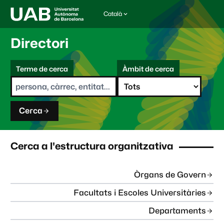
Català
I
d
i
Directori
o
m
C
a
Terme de cerca
Àmbit de cerca
s
e
e
r
l
c
e
a
c
Cerca
c
i
o
n
Cerca a l'estructura organitzativa
a
t
:
Òrgans de Govern
Facultats i Escoles Universitàries
Departaments