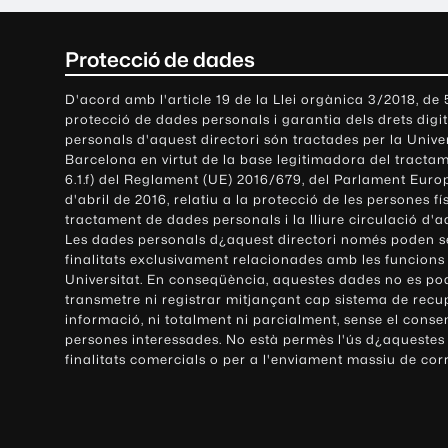
C
Protecció de dades
o
D'acord amb l'article 19 de la Llei orgànica 3/2018, de
protecció de dades personals i garantia dels drets digit
n
personals d'aquest directori són tractades per la Univ
Barcelona en virtut de la base legitimadora del tractame
t
6.1.f) del Reglament (UE) 2016/679, del Parlament Europ
d'abril de 2016, relatiu a la protecció de les persones fí
a
tractament de dades personals i la lliure circulació d'
Les dades personals d¿aquest directori només poden se
c
finalitats exclusivament relacionades amb les funcions
Universitat. En conseqüència, aquestes dades no es po
t
transmetre ni registrar mitjançant cap sistema de recu
e
informació, ni totalment ni parcialment, sense el conse
persones interessades. No està permès l'ús d¿aquestes
i
finalitats comercials o per a l'enviament massiu de cor
i
n