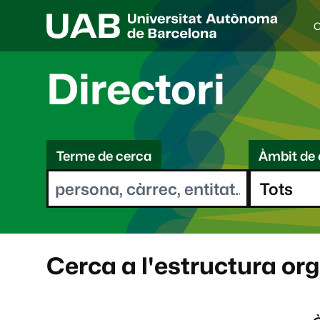
C
I
d
i
Directori
o
a
s
C
e
l
Terme de cerca
Àmbit de 
e
e
c
r
c
i
c
o
a
n
a
Cerca a l'estructura or
t
: