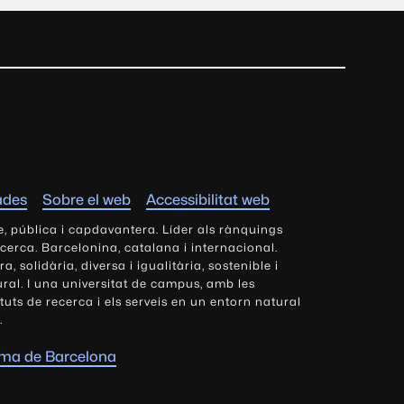
ades
Sobre el web
Accessibilitat web
e, pública i capdavantera. Líder als rànquings
ecerca. Barcelonina, catalana i internacional.
 solidària, diversa i igualitària, sostenible i
tural. I una universitat de campus, amb les
tituts de recerca i els serveis en un entorn natural
.
oma de Barcelona