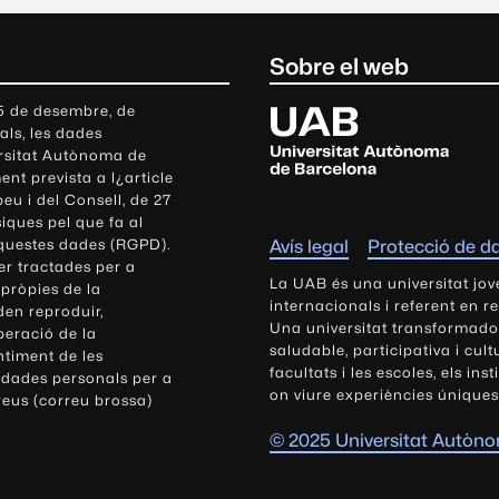
Sobre el web
U
 5 de desembre, de
als, les dades
n
ersitat Autònoma de
i
nt prevista a l¿article
v
eu i del Consell, de 27
e
siques pel que fa al
r
aquestes dades (RGPD).
Avís legal
Protecció de d
s
r tractades per a
i
La UAB és una universitat jov
 pròpies de la
t
internacionals i referent en r
den reproduir,
Una universitat transformadora,
a
peració de la
saludable, participativa i cul
t
ntiment de les
facultats i les escoles, els ins
 dades personals per a
A
on viure experiències úniques
reus (correu brossa)
u
t
© 2025 Universitat Autòn
ò
n