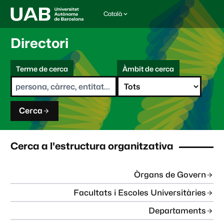
Català
I
d
i
Directori
o
m
C
a
Terme de cerca
Àmbit de cerca
s
e
e
r
l
c
e
a
c
Cerca
c
i
o
n
Cerca a l'estructura organitzativa
a
t
:
Òrgans de Govern
Facultats i Escoles Universitàries
Departaments