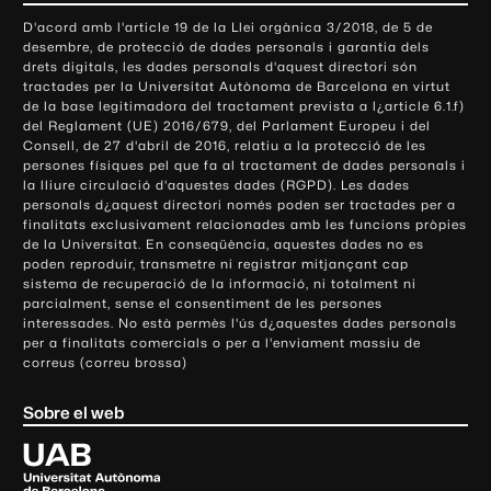
o
D'acord amb l'article 19 de la Llei orgànica 3/2018, de 5 de
n
desembre, de protecció de dades personals i garantia dels
t
drets digitals, les dades personals d'aquest directori són
tractades per la Universitat Autònoma de Barcelona en virtut
a
de la base legitimadora del tractament prevista a l¿article 6.1.f)
c
del Reglament (UE) 2016/679, del Parlament Europeu i del
t
Consell, de 27 d'abril de 2016, relatiu a la protecció de les
e
persones físiques pel que fa al tractament de dades personals i
la lliure circulació d'aquestes dades (RGPD). Les dades
i
personals d¿aquest directori només poden ser tractades per a
i
finalitats exclusivament relacionades amb les funcions pròpies
n
de la Universitat. En conseqüència, aquestes dades no es
poden reproduir, transmetre ni registrar mitjançant cap
f
sistema de recuperació de la informació, ni totalment ni
o
parcialment, sense el consentiment de les persones
r
interessades. No està permès l'ús d¿aquestes dades personals
m
per a finalitats comercials o per a l'enviament massiu de
correus (correu brossa)
a
c
Sobre el web
i
ó
U
l
n
i