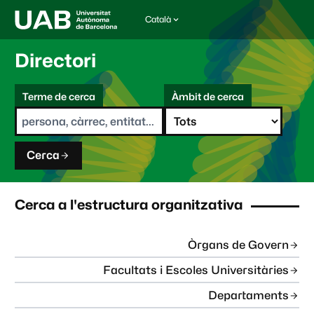
Català
I
d
i
Directori
o
m
C
a
Terme de cerca
Àmbit de cerca
s
e
e
r
l
c
e
a
c
Cerca
c
i
o
n
Cerca a l'estructura organitzativa
a
t
:
Òrgans de Govern
Facultats i Escoles Universitàries
Departaments