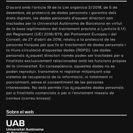
o
D'acord amb l'article 19 de la Llei orgànica 3/2018, de 5 de
n
desembre, de protecció de dades personals i garantia dels
t
drets digitals, les dades personals d'aquest directori són
tractades per la Universitat Autònoma de Barcelona en virtut
a
de la base legitimadora del tractament prevista a l¿article 6.1.f)
c
del Reglament (UE) 2016/679, del Parlament Europeu i del
t
Consell, de 27 d'abril de 2016, relatiu a la protecció de les
e
persones físiques pel que fa al tractament de dades personals i
la lliure circulació d'aquestes dades (RGPD). Les dades
i
personals d¿aquest directori només poden ser tractades per a
i
finalitats exclusivament relacionades amb les funcions pròpies
n
de la Universitat. En conseqüència, aquestes dades no es
poden reproduir, transmetre ni registrar mitjançant cap
f
sistema de recuperació de la informació, ni totalment ni
o
parcialment, sense el consentiment de les persones
r
interessades. No està permès l'ús d¿aquestes dades personals
m
per a finalitats comercials o per a l'enviament massiu de
correus (correu brossa)
a
c
Sobre el web
i
ó
U
l
n
i