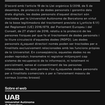
o
D'acord amb l'article 19 de la Llei orgànica 3/2018, de 5 de
n
desembre, de protecció de dades personals i garantia dels
t
drets digitals, les dades personals d'aquest directori són
tractades per la Universitat Autònoma de Barcelona en virtut
a
de la base legitimadora del tractament prevista a l¿article 6.1.f)
c
del Reglament (UE) 2016/679, del Parlament Europeu i del
t
Consell, de 27 d'abril de 2016, relatiu a la protecció de les
e
persones físiques pel que fa al tractament de dades personals i
la lliure circulació d'aquestes dades (RGPD). Les dades
i
personals d¿aquest directori només poden ser tractades per a
i
finalitats exclusivament relacionades amb les funcions pròpies
n
de la Universitat. En conseqüència, aquestes dades no es
poden reproduir, transmetre ni registrar mitjançant cap
f
sistema de recuperació de la informació, ni totalment ni
o
parcialment, sense el consentiment de les persones
r
interessades. No està permès l'ús d¿aquestes dades personals
m
per a finalitats comercials o per a l'enviament massiu de
correus (correu brossa)
a
c
Sobre el web
i
ó
U
l
n
i