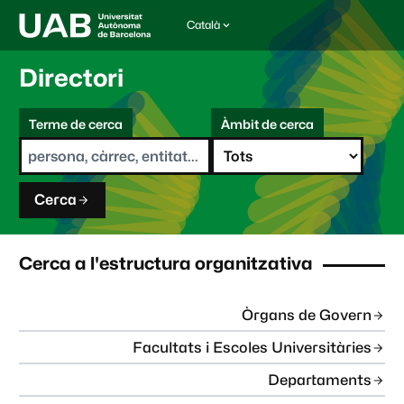
Català
I
d
i
Directori
o
m
C
a
Terme de cerca
Àmbit de cerca
s
e
e
r
l
c
e
a
c
Cerca
c
i
o
n
Cerca a l'estructura organitzativa
a
t
:
Òrgans de Govern
Facultats i Escoles Universitàries
Departaments