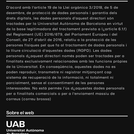
o
D'acord amb l'article 19 de la Llei orgànica 3/2018, de 5 de
n
desembre, de protecció de dades personals i garantia dels
t
drets digitals, les dades personals d'aquest directori són
tractades per la Universitat Autònoma de Barcelona en virtut
a
de la base legitimadora del tractament prevista a l¿article 6.1.f)
c
del Reglament (UE) 2016/679, del Parlament Europeu i del
t
Consell, de 27 d'abril de 2016, relatiu a la protecció de les
e
persones físiques pel que fa al tractament de dades personals i
la lliure circulació d'aquestes dades (RGPD). Les dades
i
personals d¿aquest directori només poden ser tractades per a
i
finalitats exclusivament relacionades amb les funcions pròpies
n
de la Universitat. En conseqüència, aquestes dades no es
poden reproduir, transmetre ni registrar mitjançant cap
f
sistema de recuperació de la informació, ni totalment ni
o
parcialment, sense el consentiment de les persones
r
interessades. No està permès l'ús d¿aquestes dades personals
m
per a finalitats comercials o per a l'enviament massiu de
correus (correu brossa)
a
c
Sobre el web
i
ó
U
l
n
i