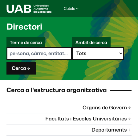
Català
I
d
i
Directori
o
m
C
a
Terme de cerca
Àmbit de cerca
s
e
e
r
l
c
e
a
c
Cerca
c
i
o
n
Cerca a l'estructura organitzativa
a
t
:
Òrgans de Govern
Facultats i Escoles Universitàries
Departaments