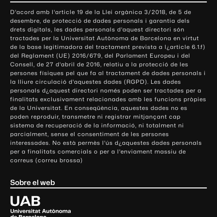
o
D'acord amb l'article 19 de la Llei orgànica 3/2018, de 5 de
n
desembre, de protecció de dades personals i garantia dels
t
drets digitals, les dades personals d'aquest directori són
tractades per la Universitat Autònoma de Barcelona en virtut
a
de la base legitimadora del tractament prevista a l¿article 6.1.f)
c
del Reglament (UE) 2016/679, del Parlament Europeu i del
t
Consell, de 27 d'abril de 2016, relatiu a la protecció de les
e
persones físiques pel que fa al tractament de dades personals i
la lliure circulació d'aquestes dades (RGPD). Les dades
i
personals d¿aquest directori només poden ser tractades per a
i
finalitats exclusivament relacionades amb les funcions pròpies
n
de la Universitat. En conseqüència, aquestes dades no es
poden reproduir, transmetre ni registrar mitjançant cap
f
sistema de recuperació de la informació, ni totalment ni
o
parcialment, sense el consentiment de les persones
r
interessades. No està permès l'ús d¿aquestes dades personals
m
per a finalitats comercials o per a l'enviament massiu de
correus (correu brossa)
a
c
Sobre el web
i
ó
U
l
n
i