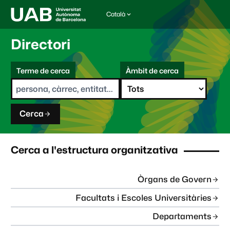
Català
I
d
i
Directori
o
m
C
a
Terme de cerca
Àmbit de cerca
s
e
e
r
l
c
e
a
c
Cerca
c
i
o
n
Cerca a l'estructura organitzativa
a
t
:
Òrgans de Govern
Facultats i Escoles Universitàries
Departaments