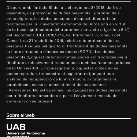
o
D'acord amb l'article 19 de la Llei orgànica 3/2018, de 5 de
n
desembre, de protecció de dades personals i garantia dels
t
drets digitals, les dades personals d'aquest directori són
tractades per la Universitat Autònoma de Barcelona en virtut
a
de la base legitimadora del tractament prevista a l¿article 6.1.f)
c
del Reglament (UE) 2016/679, del Parlament Europeu i del
t
Consell, de 27 d'abril de 2016, relatiu a la protecció de les
e
persones físiques pel que fa al tractament de dades personals i
la lliure circulació d'aquestes dades (RGPD). Les dades
i
personals d¿aquest directori només poden ser tractades per a
i
finalitats exclusivament relacionades amb les funcions pròpies
n
de la Universitat. En conseqüència, aquestes dades no es
poden reproduir, transmetre ni registrar mitjançant cap
f
sistema de recuperació de la informació, ni totalment ni
o
parcialment, sense el consentiment de les persones
r
interessades. No està permès l'ús d¿aquestes dades personals
m
per a finalitats comercials o per a l'enviament massiu de
correus (correu brossa)
a
c
Sobre el web
i
ó
U
l
n
i