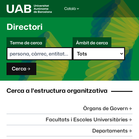
Català
I
d
i
Directori
o
m
C
a
Terme de cerca
Àmbit de cerca
s
e
e
r
l
c
e
a
c
Cerca
c
i
o
n
Cerca a l'estructura organitzativa
a
t
:
Òrgans de Govern
Facultats i Escoles Universitàries
Departaments