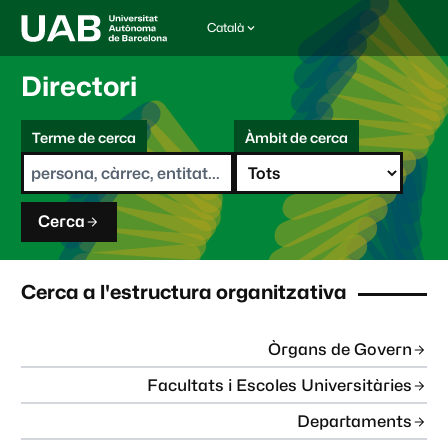
Català
I
d
i
Directori
o
m
C
a
Terme de cerca
Àmbit de cerca
s
e
e
r
l
c
e
a
c
Cerca
c
i
o
n
Cerca a l'estructura organitzativa
a
t
:
Òrgans de Govern
Facultats i Escoles Universitàries
Departaments