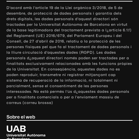
o
D'acord amb l'article 19 de la Llei orgànica 3/2018, de 5 de
n
desembre, de protecció de dades personals i garantia dels
t
drets digitals, les dades personals d'aquest directori són
tractades per la Universitat Autònoma de Barcelona en virtut
a
de la base legitimadora del tractament prevista a l¿article 6.1.f)
c
del Reglament (UE) 2016/679, del Parlament Europeu i del
t
Consell, de 27 d'abril de 2016, relatiu a la protecció de les
e
persones físiques pel que fa al tractament de dades personals i
la lliure circulació d'aquestes dades (RGPD). Les dades
i
personals d¿aquest directori només poden ser tractades per a
i
finalitats exclusivament relacionades amb les funcions pròpies
n
de la Universitat. En conseqüència, aquestes dades no es
poden reproduir, transmetre ni registrar mitjançant cap
f
sistema de recuperació de la informació, ni totalment ni
o
parcialment, sense el consentiment de les persones
r
interessades. No està permès l'ús d¿aquestes dades personals
m
per a finalitats comercials o per a l'enviament massiu de
correus (correu brossa)
a
c
Sobre el web
i
ó
U
l
n
i