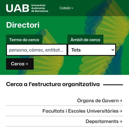
Català
I
d
i
Directori
o
m
C
a
Terme de cerca
Àmbit de cerca
s
e
e
r
l
c
e
a
c
Cerca
c
i
o
n
Cerca a l'estructura organitzativa
a
t
:
Òrgans de Govern
Facultats i Escoles Universitàries
Departaments