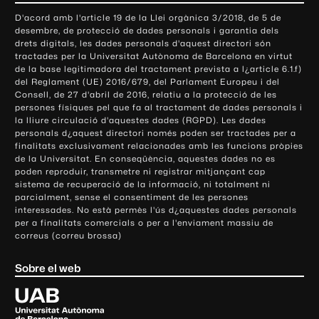
o
D'acord amb l'article 19 de la Llei orgànica 3/2018, de 5 de
n
desembre, de protecció de dades personals i garantia dels
t
drets digitals, les dades personals d'aquest directori són
tractades per la Universitat Autònoma de Barcelona en virtut
a
de la base legitimadora del tractament prevista a l¿article 6.1.f)
c
del Reglament (UE) 2016/679, del Parlament Europeu i del
t
Consell, de 27 d'abril de 2016, relatiu a la protecció de les
e
persones físiques pel que fa al tractament de dades personals i
la lliure circulació d'aquestes dades (RGPD). Les dades
i
personals d¿aquest directori només poden ser tractades per a
i
finalitats exclusivament relacionades amb les funcions pròpies
n
de la Universitat. En conseqüència, aquestes dades no es
poden reproduir, transmetre ni registrar mitjançant cap
f
sistema de recuperació de la informació, ni totalment ni
o
parcialment, sense el consentiment de les persones
r
interessades. No està permès l'ús d¿aquestes dades personals
m
per a finalitats comercials o per a l'enviament massiu de
correus (correu brossa)
a
c
Sobre el web
i
ó
U
l
n
i