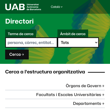
Català
I
d
i
Directori
o
m
C
a
Terme de cerca
Àmbit de cerca
s
e
e
r
l
c
e
a
c
Cerca
c
i
o
n
Cerca a l'estructura organitzativa
a
t
:
Òrgans de Govern
Facultats i Escoles Universitàries
Departaments