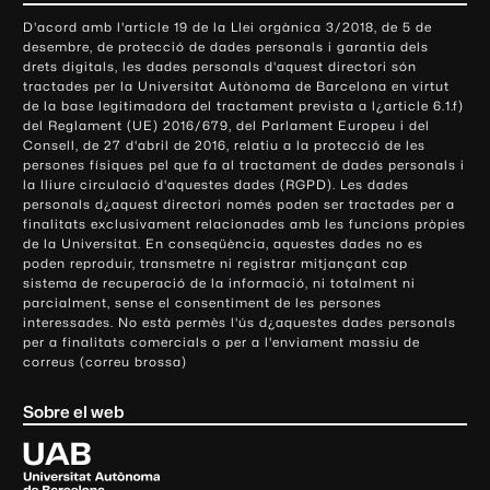
o
D'acord amb l'article 19 de la Llei orgànica 3/2018, de 5 de
n
desembre, de protecció de dades personals i garantia dels
t
drets digitals, les dades personals d'aquest directori són
tractades per la Universitat Autònoma de Barcelona en virtut
a
de la base legitimadora del tractament prevista a l¿article 6.1.f)
c
del Reglament (UE) 2016/679, del Parlament Europeu i del
t
Consell, de 27 d'abril de 2016, relatiu a la protecció de les
e
persones físiques pel que fa al tractament de dades personals i
la lliure circulació d'aquestes dades (RGPD). Les dades
i
personals d¿aquest directori només poden ser tractades per a
i
finalitats exclusivament relacionades amb les funcions pròpies
n
de la Universitat. En conseqüència, aquestes dades no es
poden reproduir, transmetre ni registrar mitjançant cap
f
sistema de recuperació de la informació, ni totalment ni
o
parcialment, sense el consentiment de les persones
r
interessades. No està permès l'ús d¿aquestes dades personals
m
per a finalitats comercials o per a l'enviament massiu de
correus (correu brossa)
a
c
Sobre el web
i
ó
U
l
n
i