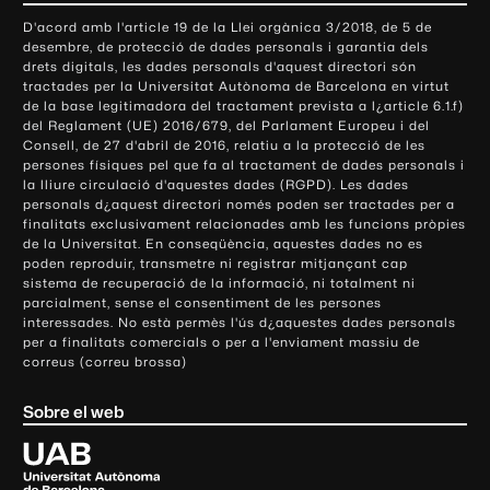
o
D'acord amb l'article 19 de la Llei orgànica 3/2018, de 5 de
n
desembre, de protecció de dades personals i garantia dels
t
drets digitals, les dades personals d'aquest directori són
tractades per la Universitat Autònoma de Barcelona en virtut
a
de la base legitimadora del tractament prevista a l¿article 6.1.f)
c
del Reglament (UE) 2016/679, del Parlament Europeu i del
t
Consell, de 27 d'abril de 2016, relatiu a la protecció de les
e
persones físiques pel que fa al tractament de dades personals i
la lliure circulació d'aquestes dades (RGPD). Les dades
i
personals d¿aquest directori només poden ser tractades per a
i
finalitats exclusivament relacionades amb les funcions pròpies
n
de la Universitat. En conseqüència, aquestes dades no es
poden reproduir, transmetre ni registrar mitjançant cap
f
sistema de recuperació de la informació, ni totalment ni
o
parcialment, sense el consentiment de les persones
r
interessades. No està permès l'ús d¿aquestes dades personals
m
per a finalitats comercials o per a l'enviament massiu de
correus (correu brossa)
a
c
Sobre el web
i
ó
U
l
n
i