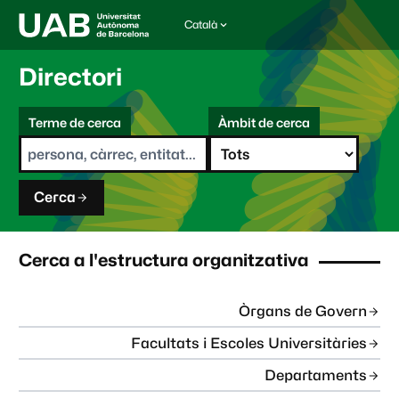
Català
I
d
i
Directori
o
m
C
a
Terme de cerca
Àmbit de cerca
s
e
e
r
l
c
e
a
c
Cerca
c
i
o
n
Cerca a l'estructura organitzativa
a
t
:
Òrgans de Govern
Facultats i Escoles Universitàries
Departaments