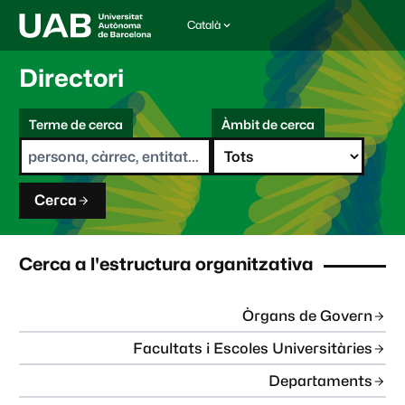
Català
I
d
i
Directori
o
m
C
a
Terme de cerca
Àmbit de cerca
s
e
e
r
l
c
e
a
c
Cerca
c
i
o
n
Cerca a l'estructura organitzativa
a
t
:
Òrgans de Govern
Facultats i Escoles Universitàries
Departaments