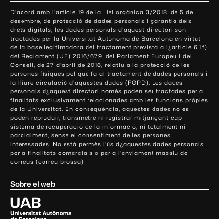
o
D'acord amb l'article 19 de la Llei orgànica 3/2018, de 5 de
n
desembre, de protecció de dades personals i garantia dels
t
drets digitals, les dades personals d'aquest directori són
tractades per la Universitat Autònoma de Barcelona en virtut
a
de la base legitimadora del tractament prevista a l¿article 6.1.f)
c
del Reglament (UE) 2016/679, del Parlament Europeu i del
t
Consell, de 27 d'abril de 2016, relatiu a la protecció de les
e
persones físiques pel que fa al tractament de dades personals i
la lliure circulació d'aquestes dades (RGPD). Les dades
i
personals d¿aquest directori només poden ser tractades per a
i
finalitats exclusivament relacionades amb les funcions pròpies
n
de la Universitat. En conseqüència, aquestes dades no es
poden reproduir, transmetre ni registrar mitjançant cap
f
sistema de recuperació de la informació, ni totalment ni
o
parcialment, sense el consentiment de les persones
r
interessades. No està permès l'ús d¿aquestes dades personals
m
per a finalitats comercials o per a l'enviament massiu de
correus (correu brossa)
a
c
Sobre el web
i
ó
U
l
n
i