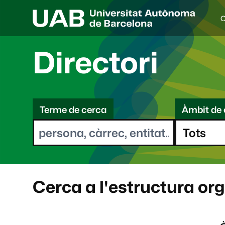
C
I
d
i
Directori
o
a
s
C
e
l
Terme de cerca
Àmbit de 
e
e
c
r
c
i
c
o
a
n
a
Cerca a l'estructura or
t
: