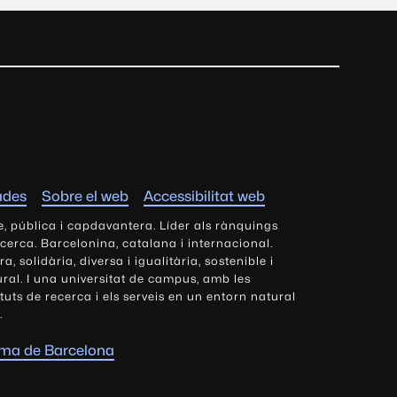
ades
Sobre el web
Accessibilitat web
e, pública i capdavantera. Líder als rànquings
ecerca. Barcelonina, catalana i internacional.
 solidària, diversa i igualitària, sostenible i
tural. I una universitat de campus, amb les
tituts de recerca i els serveis en un entorn natural
.
oma de Barcelona