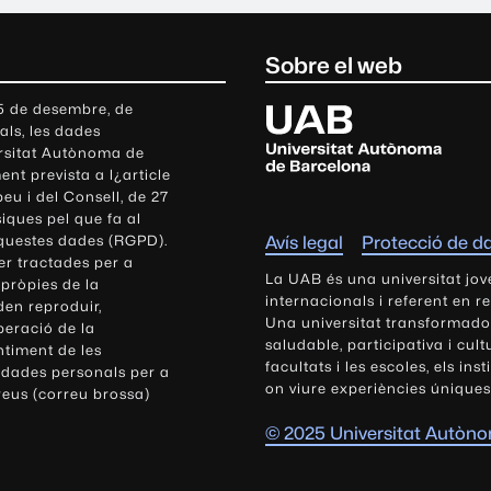
Sobre el web
U
 5 de desembre, de
als, les dades
n
ersitat Autònoma de
i
nt prevista a l¿article
v
eu i del Consell, de 27
e
siques pel que fa al
r
aquestes dades (RGPD).
Avís legal
Protecció de d
s
r tractades per a
i
La UAB és una universitat jov
 pròpies de la
t
internacionals i referent en r
den reproduir,
Una universitat transformadora,
a
peració de la
saludable, participativa i cul
t
ntiment de les
facultats i les escoles, els ins
 dades personals per a
A
on viure experiències úniques
reus (correu brossa)
u
t
© 2025 Universitat Autòn
ò
n