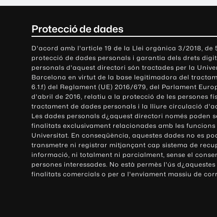
C
Protecció de dades
o
D'acord amb l'article 19 de la Llei orgànica 3/2018, de
protecció de dades personals i garantia dels drets digit
n
personals d'aquest directori són tractades per la Univ
Barcelona en virtut de la base legitimadora del tractame
t
6.1.f) del Reglament (UE) 2016/679, del Parlament Europ
d'abril de 2016, relatiu a la protecció de les persones fí
a
tractament de dades personals i la lliure circulació d'
Les dades personals d¿aquest directori només poden se
c
finalitats exclusivament relacionades amb les funcions
Universitat. En conseqüència, aquestes dades no es po
t
transmetre ni registrar mitjançant cap sistema de recu
e
informació, ni totalment ni parcialment, sense el conse
persones interessades. No està permès l'ús d¿aquestes
i
finalitats comercials o per a l'enviament massiu de cor
i
n