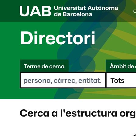
C
I
d
i
Directori
o
a
s
C
e
l
Terme de cerca
Àmbit de 
e
e
c
r
c
i
c
o
a
n
a
Cerca a l'estructura or
t
: