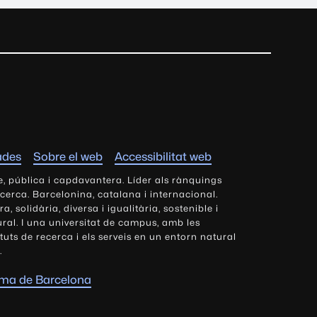
ades
Sobre el web
Accessibilitat web
e, pública i capdavantera. Líder als rànquings
ecerca. Barcelonina, catalana i internacional.
 solidària, diversa i igualitària, sostenible i
tural. I una universitat de campus, amb les
tituts de recerca i els serveis en un entorn natural
.
oma de Barcelona