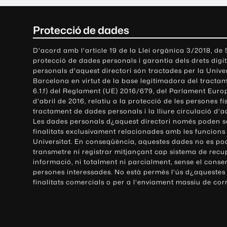
C
Protecció de dades
o
D'acord amb l'article 19 de la Llei orgànica 3/2018, de
protecció de dades personals i garantia dels drets digit
n
personals d'aquest directori són tractades per la Univ
Barcelona en virtut de la base legitimadora del tractame
t
6.1.f) del Reglament (UE) 2016/679, del Parlament Europ
d'abril de 2016, relatiu a la protecció de les persones fí
a
tractament de dades personals i la lliure circulació d'
Les dades personals d¿aquest directori només poden se
c
finalitats exclusivament relacionades amb les funcions
Universitat. En conseqüència, aquestes dades no es po
t
transmetre ni registrar mitjançant cap sistema de recu
e
informació, ni totalment ni parcialment, sense el conse
persones interessades. No està permès l'ús d¿aquestes
i
finalitats comercials o per a l'enviament massiu de cor
i
n