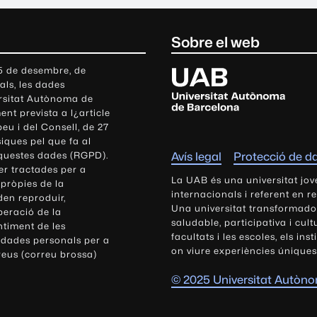
Sobre el web
U
 5 de desembre, de
als, les dades
n
ersitat Autònoma de
i
nt prevista a l¿article
v
eu i del Consell, de 27
e
siques pel que fa al
r
aquestes dades (RGPD).
Avís legal
Protecció de d
s
r tractades per a
i
La UAB és una universitat jov
 pròpies de la
t
internacionals i referent en r
den reproduir,
Una universitat transformadora,
a
peració de la
saludable, participativa i cul
t
ntiment de les
facultats i les escoles, els ins
 dades personals per a
A
on viure experiències úniques
reus (correu brossa)
u
t
© 2025 Universitat Autòn
ò
n