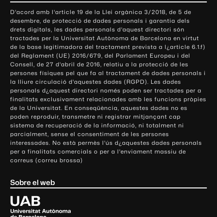
o
D'acord amb l'article 19 de la Llei orgànica 3/2018, de 5 de
n
desembre, de protecció de dades personals i garantia dels
t
drets digitals, les dades personals d'aquest directori són
tractades per la Universitat Autònoma de Barcelona en virtut
a
de la base legitimadora del tractament prevista a l¿article 6.1.f)
c
del Reglament (UE) 2016/679, del Parlament Europeu i del
t
Consell, de 27 d'abril de 2016, relatiu a la protecció de les
e
persones físiques pel que fa al tractament de dades personals i
la lliure circulació d'aquestes dades (RGPD). Les dades
i
personals d¿aquest directori només poden ser tractades per a
i
finalitats exclusivament relacionades amb les funcions pròpies
n
de la Universitat. En conseqüència, aquestes dades no es
poden reproduir, transmetre ni registrar mitjançant cap
f
sistema de recuperació de la informació, ni totalment ni
o
parcialment, sense el consentiment de les persones
r
interessades. No està permès l'ús d¿aquestes dades personals
m
per a finalitats comercials o per a l'enviament massiu de
correus (correu brossa)
a
c
Sobre el web
i
ó
U
l
n
i