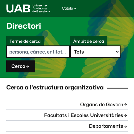
Català
I
d
i
Directori
o
m
C
a
Terme de cerca
Àmbit de cerca
s
e
e
r
l
c
e
a
c
Cerca
c
i
o
n
Cerca a l'estructura organitzativa
a
t
:
Òrgans de Govern
Facultats i Escoles Universitàries
Departaments