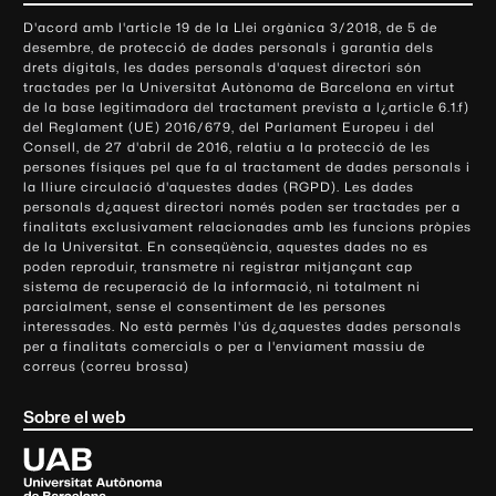
o
D'acord amb l'article 19 de la Llei orgànica 3/2018, de 5 de
n
desembre, de protecció de dades personals i garantia dels
t
drets digitals, les dades personals d'aquest directori són
tractades per la Universitat Autònoma de Barcelona en virtut
a
de la base legitimadora del tractament prevista a l¿article 6.1.f)
c
del Reglament (UE) 2016/679, del Parlament Europeu i del
t
Consell, de 27 d'abril de 2016, relatiu a la protecció de les
e
persones físiques pel que fa al tractament de dades personals i
la lliure circulació d'aquestes dades (RGPD). Les dades
i
personals d¿aquest directori només poden ser tractades per a
i
finalitats exclusivament relacionades amb les funcions pròpies
n
de la Universitat. En conseqüència, aquestes dades no es
poden reproduir, transmetre ni registrar mitjançant cap
f
sistema de recuperació de la informació, ni totalment ni
o
parcialment, sense el consentiment de les persones
r
interessades. No està permès l'ús d¿aquestes dades personals
m
per a finalitats comercials o per a l'enviament massiu de
correus (correu brossa)
a
c
Sobre el web
i
ó
U
l
n
i