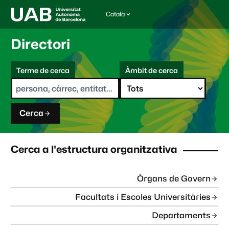
Català
I
d
i
Directori
o
m
C
a
Terme de cerca
Àmbit de cerca
s
e
e
r
l
c
e
a
c
Cerca
c
i
o
n
Cerca a l'estructura organitzativa
a
t
:
Òrgans de Govern
Facultats i Escoles Universitàries
Departaments