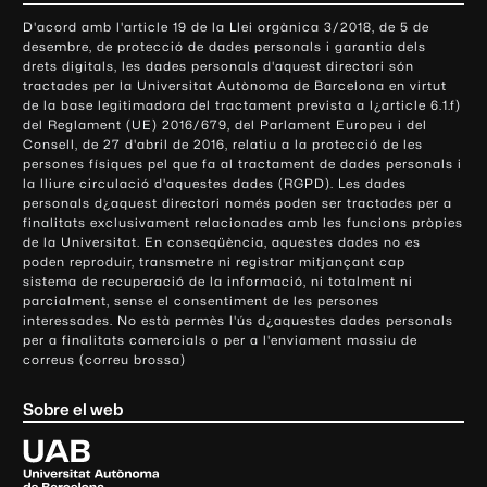
o
D'acord amb l'article 19 de la Llei orgànica 3/2018, de 5 de
n
desembre, de protecció de dades personals i garantia dels
t
drets digitals, les dades personals d'aquest directori són
tractades per la Universitat Autònoma de Barcelona en virtut
a
de la base legitimadora del tractament prevista a l¿article 6.1.f)
c
del Reglament (UE) 2016/679, del Parlament Europeu i del
t
Consell, de 27 d'abril de 2016, relatiu a la protecció de les
e
persones físiques pel que fa al tractament de dades personals i
la lliure circulació d'aquestes dades (RGPD). Les dades
i
personals d¿aquest directori només poden ser tractades per a
i
finalitats exclusivament relacionades amb les funcions pròpies
n
de la Universitat. En conseqüència, aquestes dades no es
poden reproduir, transmetre ni registrar mitjançant cap
f
sistema de recuperació de la informació, ni totalment ni
o
parcialment, sense el consentiment de les persones
r
interessades. No està permès l'ús d¿aquestes dades personals
m
per a finalitats comercials o per a l'enviament massiu de
correus (correu brossa)
a
c
Sobre el web
i
ó
U
l
n
i