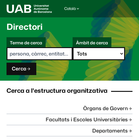
Català
I
d
i
Directori
o
m
C
a
Terme de cerca
Àmbit de cerca
s
e
e
r
l
c
e
a
c
Cerca
c
i
o
n
Cerca a l'estructura organitzativa
a
t
:
Òrgans de Govern
Facultats i Escoles Universitàries
Departaments