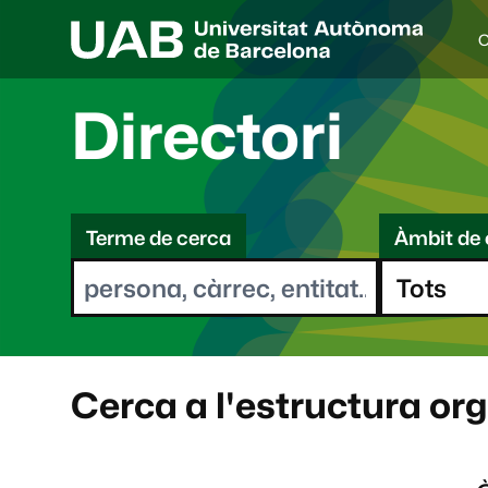
C
I
d
i
Directori
o
a
s
C
e
l
Terme de cerca
Àmbit de 
e
e
c
r
c
i
c
o
a
n
a
Cerca a l'estructura or
t
: