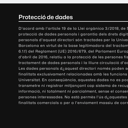
C
Protecció de dades
o
D'acord amb l'article 19 de la Llei orgànica 3/2018, de
protecció de dades personals i garantia dels drets digit
n
personals d'aquest directori són tractades per la Univ
Barcelona en virtut de la base legitimadora del tractame
t
6.1.f) del Reglament (UE) 2016/679, del Parlament Europ
d'abril de 2016, relatiu a la protecció de les persones fí
a
tractament de dades personals i la lliure circulació d'
Les dades personals d¿aquest directori només poden se
c
finalitats exclusivament relacionades amb les funcions
Universitat. En conseqüència, aquestes dades no es po
t
transmetre ni registrar mitjançant cap sistema de recu
e
informació, ni totalment ni parcialment, sense el conse
persones interessades. No està permès l'ús d¿aquestes
i
finalitats comercials o per a l'enviament massiu de cor
i
n