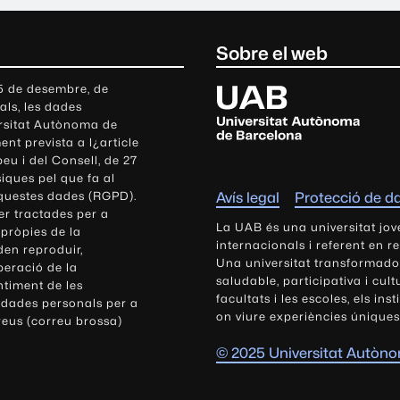
Sobre el web
U
 5 de desembre, de
als, les dades
n
ersitat Autònoma de
i
nt prevista a l¿article
v
eu i del Consell, de 27
e
siques pel que fa al
r
aquestes dades (RGPD).
Avís legal
Protecció de d
s
r tractades per a
i
La UAB és una universitat jov
 pròpies de la
t
internacionals i referent en r
den reproduir,
Una universitat transformadora,
a
peració de la
saludable, participativa i cul
t
ntiment de les
facultats i les escoles, els ins
 dades personals per a
A
on viure experiències úniques
reus (correu brossa)
u
t
© 2025 Universitat Autòn
ò
n