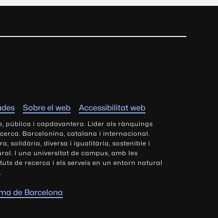
ades
Sobre el web
Accessibilitat web
e, pública i capdavantera. Líder als rànquings
ecerca. Barcelonina, catalana i internacional.
 solidària, diversa i igualitària, sostenible i
tural. I una universitat de campus, amb les
tituts de recerca i els serveis en un entorn natural
.
oma de Barcelona