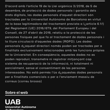
o
D'acord amb l'article 19 de la Llei orgànica 3/2018, de 5 de
n
desembre, de protecció de dades personals i garantia dels
t
drets digitals, les dades personals d'aquest directori són
tractades per la Universitat Autònoma de Barcelona en virtut
a
de la base legitimadora del tractament prevista a l¿article 6.1.f)
c
del Reglament (UE) 2016/679, del Parlament Europeu i del
t
Consell, de 27 d'abril de 2016, relatiu a la protecció de les
e
persones físiques pel que fa al tractament de dades personals i
la lliure circulació d'aquestes dades (RGPD). Les dades
i
personals d¿aquest directori només poden ser tractades per a
i
finalitats exclusivament relacionades amb les funcions pròpies
n
de la Universitat. En conseqüència, aquestes dades no es
poden reproduir, transmetre ni registrar mitjançant cap
f
sistema de recuperació de la informació, ni totalment ni
o
parcialment, sense el consentiment de les persones
r
interessades. No està permès l'ús d¿aquestes dades personals
m
per a finalitats comercials o per a l'enviament massiu de
correus (correu brossa)
a
c
Sobre el web
i
ó
U
l
n
i