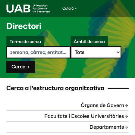
Català
I
d
i
Directori
o
m
C
a
Terme de cerca
Àmbit de cerca
s
e
e
r
l
c
e
a
c
Cerca
c
i
o
n
Cerca a l'estructura organitzativa
a
t
:
Òrgans de Govern
Facultats i Escoles Universitàries
Departaments