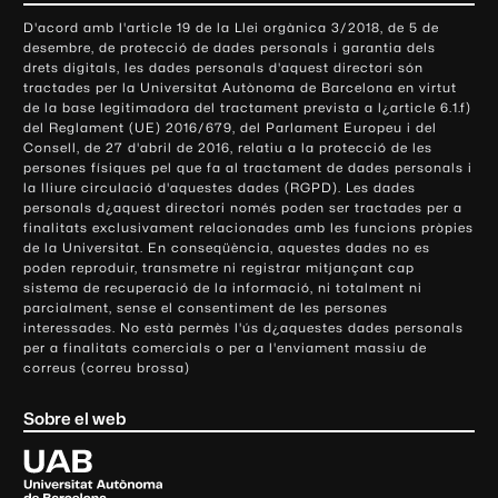
o
D'acord amb l'article 19 de la Llei orgànica 3/2018, de 5 de
n
desembre, de protecció de dades personals i garantia dels
t
drets digitals, les dades personals d'aquest directori són
tractades per la Universitat Autònoma de Barcelona en virtut
a
de la base legitimadora del tractament prevista a l¿article 6.1.f)
c
del Reglament (UE) 2016/679, del Parlament Europeu i del
t
Consell, de 27 d'abril de 2016, relatiu a la protecció de les
e
persones físiques pel que fa al tractament de dades personals i
la lliure circulació d'aquestes dades (RGPD). Les dades
i
personals d¿aquest directori només poden ser tractades per a
i
finalitats exclusivament relacionades amb les funcions pròpies
n
de la Universitat. En conseqüència, aquestes dades no es
poden reproduir, transmetre ni registrar mitjançant cap
f
sistema de recuperació de la informació, ni totalment ni
o
parcialment, sense el consentiment de les persones
r
interessades. No està permès l'ús d¿aquestes dades personals
m
per a finalitats comercials o per a l'enviament massiu de
correus (correu brossa)
a
c
Sobre el web
i
ó
U
l
n
i