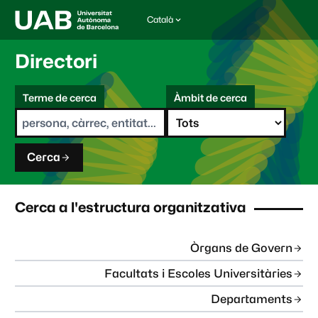
Català
I
d
i
Directori
o
m
C
a
Terme de cerca
Àmbit de cerca
s
e
e
r
l
c
e
a
c
Cerca
c
i
o
n
Cerca a l'estructura organitzativa
a
t
:
Òrgans de Govern
Facultats i Escoles Universitàries
Departaments