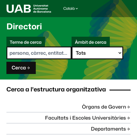
Català
I
d
i
Directori
o
m
C
a
Terme de cerca
Àmbit de cerca
s
e
e
r
l
c
e
a
c
Cerca
c
i
o
n
Cerca a l'estructura organitzativa
a
t
:
Òrgans de Govern
Facultats i Escoles Universitàries
Departaments