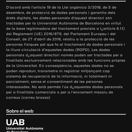
o
D'acord amb l'article 19 de la Llei orgànica 3/2018, de 5 de
n
desembre, de protecció de dades personals i garantia dels
t
drets digitals, les dades personals d'aquest directori són
tractades per la Universitat Autònoma de Barcelona en virtut
a
de la base legitimadora del tractament prevista a l¿article 6.1.f)
c
del Reglament (UE) 2016/679, del Parlament Europeu i del
t
Consell, de 27 d'abril de 2016, relatiu a la protecció de les
e
persones físiques pel que fa al tractament de dades personals i
la lliure circulació d'aquestes dades (RGPD). Les dades
i
personals d¿aquest directori només poden ser tractades per a
i
finalitats exclusivament relacionades amb les funcions pròpies
n
de la Universitat. En conseqüència, aquestes dades no es
poden reproduir, transmetre ni registrar mitjançant cap
f
sistema de recuperació de la informació, ni totalment ni
o
parcialment, sense el consentiment de les persones
r
interessades. No està permès l'ús d¿aquestes dades personals
m
per a finalitats comercials o per a l'enviament massiu de
correus (correu brossa)
a
c
Sobre el web
i
ó
U
l
n
i