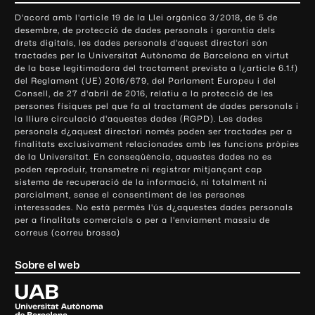
o
D'acord amb l'article 19 de la Llei orgànica 3/2018, de 5 de
n
desembre, de protecció de dades personals i garantia dels
t
drets digitals, les dades personals d'aquest directori són
tractades per la Universitat Autònoma de Barcelona en virtut
a
de la base legitimadora del tractament prevista a l¿article 6.1.f)
c
del Reglament (UE) 2016/679, del Parlament Europeu i del
t
Consell, de 27 d'abril de 2016, relatiu a la protecció de les
e
persones físiques pel que fa al tractament de dades personals i
la lliure circulació d'aquestes dades (RGPD). Les dades
i
personals d¿aquest directori només poden ser tractades per a
i
finalitats exclusivament relacionades amb les funcions pròpies
n
de la Universitat. En conseqüència, aquestes dades no es
poden reproduir, transmetre ni registrar mitjançant cap
f
sistema de recuperació de la informació, ni totalment ni
o
parcialment, sense el consentiment de les persones
r
interessades. No està permès l'ús d¿aquestes dades personals
m
per a finalitats comercials o per a l'enviament massiu de
correus (correu brossa)
a
c
Sobre el web
i
ó
U
l
n
i