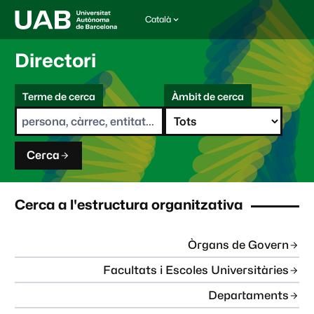
Català
I
d
i
Directori
o
m
C
a
Terme de cerca
Àmbit de cerca
s
e
e
r
l
c
e
a
c
Cerca
c
i
o
n
Cerca a l'estructura organitzativa
a
t
:
Òrgans de Govern
Facultats i Escoles Universitàries
Departaments