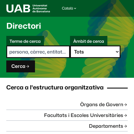
Català
I
d
i
Directori
o
m
C
a
Terme de cerca
Àmbit de cerca
s
e
e
r
l
c
e
a
c
Cerca
c
i
o
n
Cerca a l'estructura organitzativa
a
t
:
Òrgans de Govern
Facultats i Escoles Universitàries
Departaments