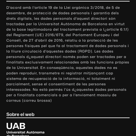
o
D'acord amb l'article 19 de la Llei orgànica 3/2018, de 5 de
n
desembre, de protecció de dades personals i garantia dels
t
drets digitals, les dades personals d'aquest directori són
tractades per la Universitat Autònoma de Barcelona en virtut
a
de la base legitimadora del tractament prevista a l¿article 6.1.f)
c
del Reglament (UE) 2016/679, del Parlament Europeu i del
t
Consell, de 27 d'abril de 2016, relatiu a la protecció de les
e
persones físiques pel que fa al tractament de dades personals i
la lliure circulació d'aquestes dades (RGPD). Les dades
i
personals d¿aquest directori només poden ser tractades per a
i
finalitats exclusivament relacionades amb les funcions pròpies
n
de la Universitat. En conseqüència, aquestes dades no es
poden reproduir, transmetre ni registrar mitjançant cap
f
sistema de recuperació de la informació, ni totalment ni
o
parcialment, sense el consentiment de les persones
r
interessades. No està permès l'ús d¿aquestes dades personals
m
per a finalitats comercials o per a l'enviament massiu de
correus (correu brossa)
a
c
Sobre el web
i
ó
U
l
n
i