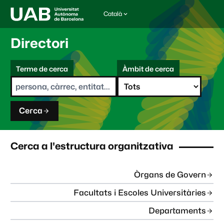
Català
I
d
i
Directori
o
m
C
a
Terme de cerca
Àmbit de cerca
s
e
e
r
l
c
e
a
c
Cerca
c
i
o
n
Cerca a l'estructura organitzativa
a
t
:
Òrgans de Govern
Facultats i Escoles Universitàries
Departaments