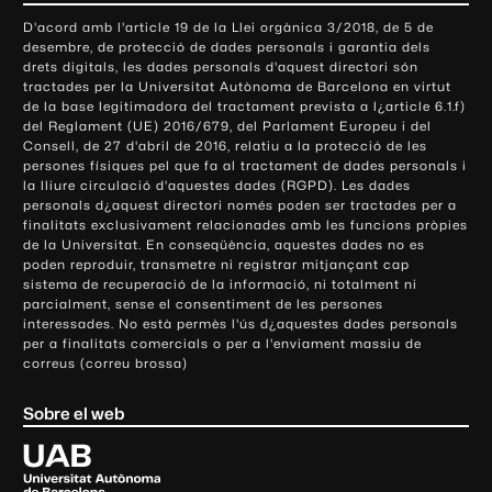
o
D'acord amb l'article 19 de la Llei orgànica 3/2018, de 5 de
n
desembre, de protecció de dades personals i garantia dels
t
drets digitals, les dades personals d'aquest directori són
tractades per la Universitat Autònoma de Barcelona en virtut
a
de la base legitimadora del tractament prevista a l¿article 6.1.f)
c
del Reglament (UE) 2016/679, del Parlament Europeu i del
t
Consell, de 27 d'abril de 2016, relatiu a la protecció de les
e
persones físiques pel que fa al tractament de dades personals i
la lliure circulació d'aquestes dades (RGPD). Les dades
i
personals d¿aquest directori només poden ser tractades per a
i
finalitats exclusivament relacionades amb les funcions pròpies
n
de la Universitat. En conseqüència, aquestes dades no es
poden reproduir, transmetre ni registrar mitjançant cap
f
sistema de recuperació de la informació, ni totalment ni
o
parcialment, sense el consentiment de les persones
r
interessades. No està permès l'ús d¿aquestes dades personals
m
per a finalitats comercials o per a l'enviament massiu de
correus (correu brossa)
a
c
Sobre el web
i
ó
U
l
n
i