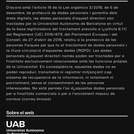
o
D'acord amb l'article 19 de la Llei orgànica 3/2018, de 5 de
n
desembre, de protecció de dades personals i garantia dels
t
drets digitals, les dades personals d'aquest directori són
tractades per la Universitat Autònoma de Barcelona en virtut
a
de la base legitimadora del tractament prevista a l¿article 6.1.f)
c
del Reglament (UE) 2016/679, del Parlament Europeu i del
t
Consell, de 27 d'abril de 2016, relatiu a la protecció de les
e
persones físiques pel que fa al tractament de dades personals i
la lliure circulació d'aquestes dades (RGPD). Les dades
i
personals d¿aquest directori només poden ser tractades per a
i
finalitats exclusivament relacionades amb les funcions pròpies
n
de la Universitat. En conseqüència, aquestes dades no es
poden reproduir, transmetre ni registrar mitjançant cap
f
sistema de recuperació de la informació, ni totalment ni
o
parcialment, sense el consentiment de les persones
r
interessades. No està permès l'ús d¿aquestes dades personals
m
per a finalitats comercials o per a l'enviament massiu de
correus (correu brossa)
a
c
Sobre el web
i
ó
U
l
n
i