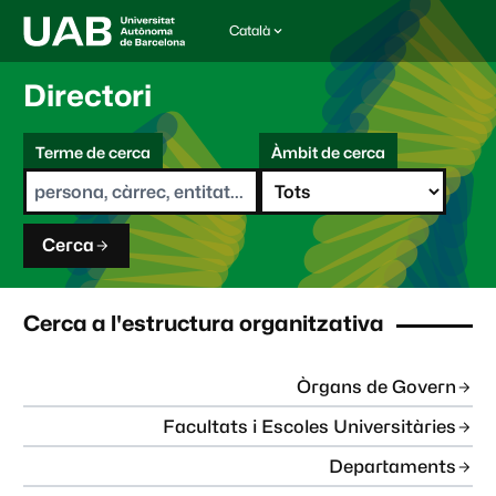
Català
I
d
i
Directori
o
m
C
a
Terme de cerca
Àmbit de cerca
s
e
e
r
l
c
e
a
c
Cerca
c
i
o
n
Cerca a l'estructura organitzativa
a
t
:
Òrgans de Govern
Facultats i Escoles Universitàries
Departaments