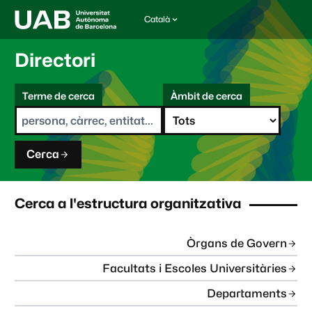
Català
I
d
i
Directori
o
m
C
a
Terme de cerca
Àmbit de cerca
s
e
e
r
l
c
e
a
c
Cerca
c
i
o
n
Cerca a l'estructura organitzativa
a
t
:
Òrgans de Govern
Facultats i Escoles Universitàries
Departaments