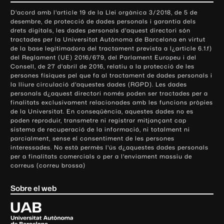
o
D'acord amb l'article 19 de la Llei orgànica 3/2018, de 5 de
n
desembre, de protecció de dades personals i garantia dels
t
drets digitals, les dades personals d'aquest directori són
tractades per la Universitat Autònoma de Barcelona en virtut
a
de la base legitimadora del tractament prevista a l¿article 6.1.f)
c
del Reglament (UE) 2016/679, del Parlament Europeu i del
t
Consell, de 27 d'abril de 2016, relatiu a la protecció de les
e
persones físiques pel que fa al tractament de dades personals i
la lliure circulació d'aquestes dades (RGPD). Les dades
i
personals d¿aquest directori només poden ser tractades per a
i
finalitats exclusivament relacionades amb les funcions pròpies
n
de la Universitat. En conseqüència, aquestes dades no es
poden reproduir, transmetre ni registrar mitjançant cap
f
sistema de recuperació de la informació, ni totalment ni
o
parcialment, sense el consentiment de les persones
r
interessades. No està permès l'ús d¿aquestes dades personals
m
per a finalitats comercials o per a l'enviament massiu de
correus (correu brossa)
a
c
Sobre el web
i
ó
U
l
n
i