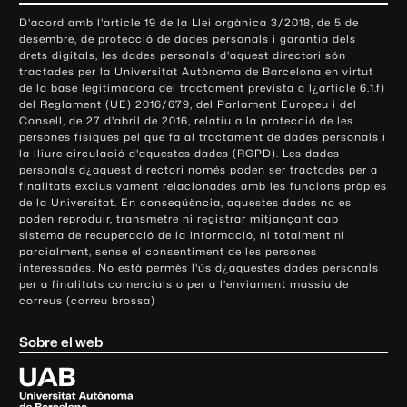
o
D'acord amb l'article 19 de la Llei orgànica 3/2018, de 5 de
n
desembre, de protecció de dades personals i garantia dels
t
drets digitals, les dades personals d'aquest directori són
tractades per la Universitat Autònoma de Barcelona en virtut
a
de la base legitimadora del tractament prevista a l¿article 6.1.f)
c
del Reglament (UE) 2016/679, del Parlament Europeu i del
t
Consell, de 27 d'abril de 2016, relatiu a la protecció de les
e
persones físiques pel que fa al tractament de dades personals i
la lliure circulació d'aquestes dades (RGPD). Les dades
i
personals d¿aquest directori només poden ser tractades per a
i
finalitats exclusivament relacionades amb les funcions pròpies
n
de la Universitat. En conseqüència, aquestes dades no es
poden reproduir, transmetre ni registrar mitjançant cap
f
sistema de recuperació de la informació, ni totalment ni
o
parcialment, sense el consentiment de les persones
r
interessades. No està permès l'ús d¿aquestes dades personals
m
per a finalitats comercials o per a l'enviament massiu de
correus (correu brossa)
a
c
Sobre el web
i
ó
U
l
n
i