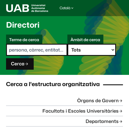
Català
I
d
i
Directori
o
m
C
a
Terme de cerca
Àmbit de cerca
s
e
e
r
l
c
e
a
c
Cerca
c
i
o
n
Cerca a l'estructura organitzativa
a
t
:
Òrgans de Govern
Facultats i Escoles Universitàries
Departaments