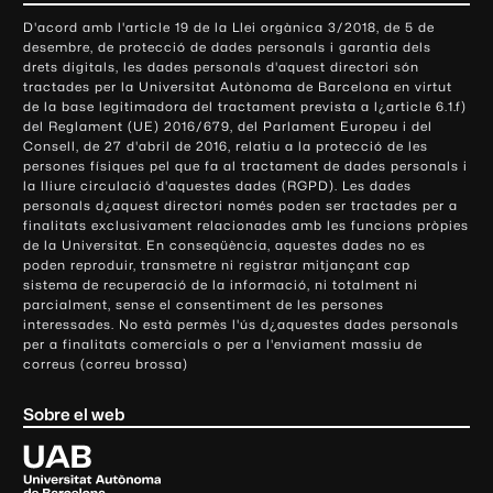
o
D'acord amb l'article 19 de la Llei orgànica 3/2018, de 5 de
n
desembre, de protecció de dades personals i garantia dels
t
drets digitals, les dades personals d'aquest directori són
tractades per la Universitat Autònoma de Barcelona en virtut
a
de la base legitimadora del tractament prevista a l¿article 6.1.f)
c
del Reglament (UE) 2016/679, del Parlament Europeu i del
t
Consell, de 27 d'abril de 2016, relatiu a la protecció de les
e
persones físiques pel que fa al tractament de dades personals i
la lliure circulació d'aquestes dades (RGPD). Les dades
i
personals d¿aquest directori només poden ser tractades per a
i
finalitats exclusivament relacionades amb les funcions pròpies
n
de la Universitat. En conseqüència, aquestes dades no es
poden reproduir, transmetre ni registrar mitjançant cap
f
sistema de recuperació de la informació, ni totalment ni
o
parcialment, sense el consentiment de les persones
r
interessades. No està permès l'ús d¿aquestes dades personals
m
per a finalitats comercials o per a l'enviament massiu de
correus (correu brossa)
a
c
Sobre el web
i
ó
U
l
n
i