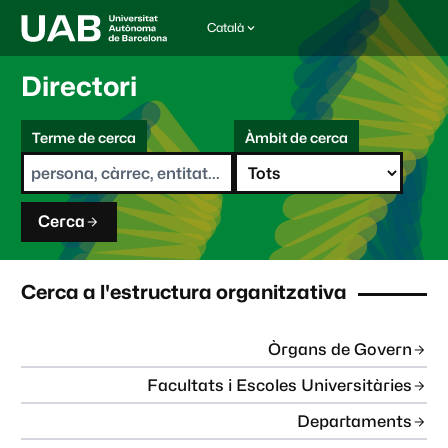
Català
I
d
i
Directori
o
m
C
a
Terme de cerca
Àmbit de cerca
s
e
e
r
l
c
e
a
c
Cerca
c
i
o
n
Cerca a l'estructura organitzativa
a
t
:
Òrgans de Govern
Facultats i Escoles Universitàries
Departaments