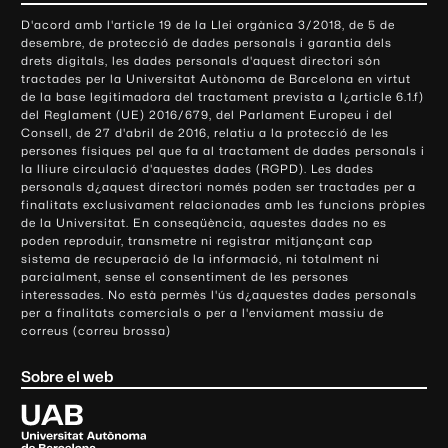
o
D'acord amb l'article 19 de la Llei orgànica 3/2018, de 5 de
n
desembre, de protecció de dades personals i garantia dels
t
drets digitals, les dades personals d'aquest directori són
tractades per la Universitat Autònoma de Barcelona en virtut
a
de la base legitimadora del tractament prevista a l¿article 6.1.f)
c
del Reglament (UE) 2016/679, del Parlament Europeu i del
t
Consell, de 27 d'abril de 2016, relatiu a la protecció de les
e
persones físiques pel que fa al tractament de dades personals i
la lliure circulació d'aquestes dades (RGPD). Les dades
i
personals d¿aquest directori només poden ser tractades per a
i
finalitats exclusivament relacionades amb les funcions pròpies
n
de la Universitat. En conseqüència, aquestes dades no es
poden reproduir, transmetre ni registrar mitjançant cap
f
sistema de recuperació de la informació, ni totalment ni
o
parcialment, sense el consentiment de les persones
r
interessades. No està permès l'ús d¿aquestes dades personals
m
per a finalitats comercials o per a l'enviament massiu de
correus (correu brossa)
a
c
Sobre el web
i
ó
U
l
n
i