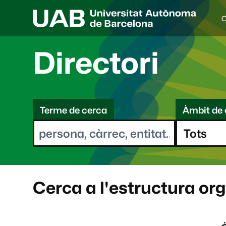
C
I
d
i
Directori
o
a
s
C
e
l
Terme de cerca
Àmbit de 
e
e
c
r
c
i
c
o
a
n
a
Cerca a l'estructura or
t
: