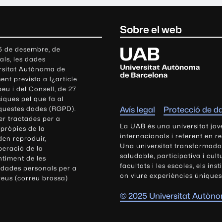
Sobre el web
U
 5 de desembre, de
als, les dades
n
ersitat Autònoma de
i
nt prevista a l¿article
v
eu i del Consell, de 27
e
siques pel que fa al
r
aquestes dades (RGPD).
Avís legal
Protecció de d
s
r tractades per a
i
La UAB és una universitat jov
 pròpies de la
t
internacionals i referent en r
den reproduir,
Una universitat transformadora,
a
peració de la
saludable, participativa i cul
t
ntiment de les
facultats i les escoles, els ins
 dades personals per a
A
on viure experiències úniques
reus (correu brossa)
u
t
© 2025 Universitat Autòn
ò
n