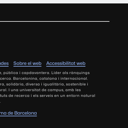
ades
Sobre el web
Accessibilitat web
e, pública i capdavantera. Líder als rànquings
ecerca. Barcelonina, catalana i internacional.
 solidària, diversa i igualitària, sostenible i
tural. I una universitat de campus, amb les
tituts de recerca i els serveis en un entorn natural
.
oma de Barcelona