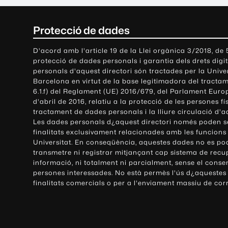
C
Protecció de dades
o
D'acord amb l'article 19 de la Llei orgànica 3/2018, de
protecció de dades personals i garantia dels drets digit
n
personals d'aquest directori són tractades per la Univ
Barcelona en virtut de la base legitimadora del tractame
t
6.1.f) del Reglament (UE) 2016/679, del Parlament Europ
d'abril de 2016, relatiu a la protecció de les persones fí
a
tractament de dades personals i la lliure circulació d'
Les dades personals d¿aquest directori només poden se
c
finalitats exclusivament relacionades amb les funcions
Universitat. En conseqüència, aquestes dades no es po
t
transmetre ni registrar mitjançant cap sistema de recu
e
informació, ni totalment ni parcialment, sense el conse
persones interessades. No està permès l'ús d¿aquestes
i
finalitats comercials o per a l'enviament massiu de cor
i
n