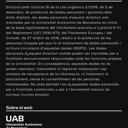
o
D'acord amb l'article 19 de la Llei orgànica 3/2018, de 5 de
n
desembre, de protecció de dades personals i garantia dels
t
drets digitals, les dades personals d'aquest directori són
tractades per la Universitat Autònoma de Barcelona en virtut
a
de la base legitimadora del tractament prevista a l¿article 6.1.f)
c
del Reglament (UE) 2016/679, del Parlament Europeu i del
t
Consell, de 27 d'abril de 2016, relatiu a la protecció de les
e
persones físiques pel que fa al tractament de dades personals i
la lliure circulació d'aquestes dades (RGPD). Les dades
i
personals d¿aquest directori només poden ser tractades per a
i
finalitats exclusivament relacionades amb les funcions pròpies
n
de la Universitat. En conseqüència, aquestes dades no es
poden reproduir, transmetre ni registrar mitjançant cap
f
sistema de recuperació de la informació, ni totalment ni
o
parcialment, sense el consentiment de les persones
r
interessades. No està permès l'ús d¿aquestes dades personals
m
per a finalitats comercials o per a l'enviament massiu de
correus (correu brossa)
a
c
Sobre el web
i
ó
U
l
n
i