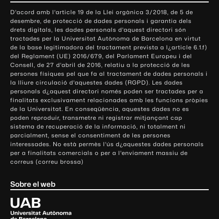
o
D'acord amb l'article 19 de la Llei orgànica 3/2018, de 5 de
n
desembre, de protecció de dades personals i garantia dels
t
drets digitals, les dades personals d'aquest directori són
tractades per la Universitat Autònoma de Barcelona en virtut
a
de la base legitimadora del tractament prevista a l¿article 6.1.f)
c
del Reglament (UE) 2016/679, del Parlament Europeu i del
t
Consell, de 27 d'abril de 2016, relatiu a la protecció de les
e
persones físiques pel que fa al tractament de dades personals i
la lliure circulació d'aquestes dades (RGPD). Les dades
i
personals d¿aquest directori només poden ser tractades per a
i
finalitats exclusivament relacionades amb les funcions pròpies
n
de la Universitat. En conseqüència, aquestes dades no es
poden reproduir, transmetre ni registrar mitjançant cap
f
sistema de recuperació de la informació, ni totalment ni
o
parcialment, sense el consentiment de les persones
r
interessades. No està permès l'ús d¿aquestes dades personals
m
per a finalitats comercials o per a l'enviament massiu de
correus (correu brossa)
a
c
Sobre el web
i
ó
U
l
n
i