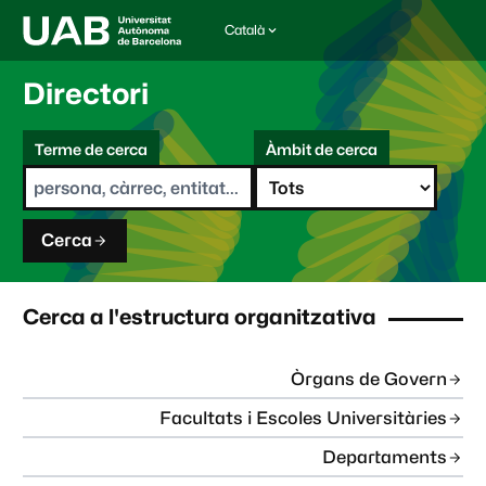
Català
I
d
i
Directori
o
m
C
a
Terme de cerca
Àmbit de cerca
s
e
e
r
l
c
e
a
c
Cerca
c
i
o
n
Cerca a l'estructura organitzativa
a
t
:
Òrgans de Govern
Facultats i Escoles Universitàries
Departaments