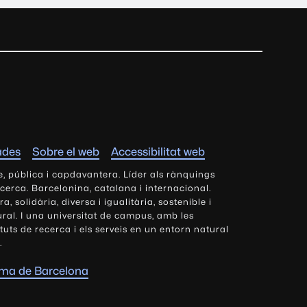
ades
Sobre el web
Accessibilitat web
e, pública i capdavantera. Líder als rànquings
ecerca. Barcelonina, catalana i internacional.
 solidària, diversa i igualitària, sostenible i
tural. I una universitat de campus, amb les
tituts de recerca i els serveis en un entorn natural
.
oma de Barcelona