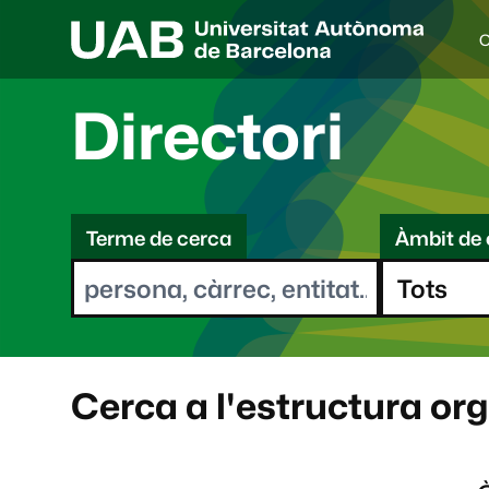
C
I
d
i
Directori
o
a
s
C
e
l
Terme de cerca
Àmbit de 
e
e
c
r
c
i
c
o
a
n
a
Cerca a l'estructura or
t
: