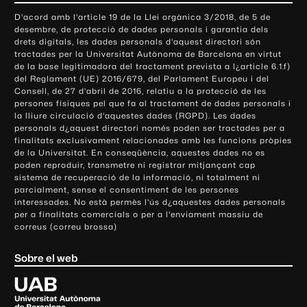
o
D'acord amb l'article 19 de la Llei orgànica 3/2018, de 5 de
n
desembre, de protecció de dades personals i garantia dels
t
drets digitals, les dades personals d'aquest directori són
tractades per la Universitat Autònoma de Barcelona en virtut
a
de la base legitimadora del tractament prevista a l¿article 6.1.f)
c
del Reglament (UE) 2016/679, del Parlament Europeu i del
t
Consell, de 27 d'abril de 2016, relatiu a la protecció de les
e
persones físiques pel que fa al tractament de dades personals i
la lliure circulació d'aquestes dades (RGPD). Les dades
i
personals d¿aquest directori només poden ser tractades per a
i
finalitats exclusivament relacionades amb les funcions pròpies
n
de la Universitat. En conseqüència, aquestes dades no es
poden reproduir, transmetre ni registrar mitjançant cap
f
sistema de recuperació de la informació, ni totalment ni
o
parcialment, sense el consentiment de les persones
r
interessades. No està permès l'ús d¿aquestes dades personals
m
per a finalitats comercials o per a l'enviament massiu de
correus (correu brossa)
a
c
Sobre el web
i
ó
U
l
n
i