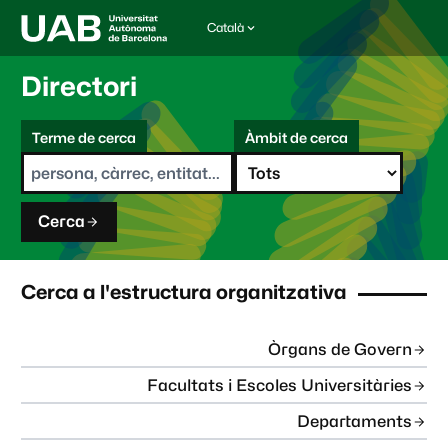
Català
I
d
i
Directori
o
m
C
a
Terme de cerca
Àmbit de cerca
s
e
e
r
l
c
e
a
c
Cerca
c
i
o
n
Cerca a l'estructura organitzativa
a
t
:
Òrgans de Govern
Facultats i Escoles Universitàries
Departaments