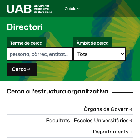
Català
I
d
i
Directori
o
m
C
a
Terme de cerca
Àmbit de cerca
s
e
e
r
l
c
e
a
c
Cerca
c
i
o
n
Cerca a l'estructura organitzativa
a
t
:
Òrgans de Govern
Facultats i Escoles Universitàries
Departaments