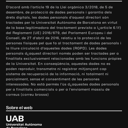
o
D'acord amb l'article 19 de la Llei orgànica 3/2018, de 5 de
n
desembre, de protecció de dades personals i garantia dels
t
drets digitals, les dades personals d'aquest directori són
tractades per la Universitat Autònoma de Barcelona en virtut
a
de la base legitimadora del tractament prevista a l¿article 6.1.f)
c
del Reglament (UE) 2016/679, del Parlament Europeu i del
t
Consell, de 27 d'abril de 2016, relatiu a la protecció de les
e
persones físiques pel que fa al tractament de dades personals i
la lliure circulació d'aquestes dades (RGPD). Les dades
i
personals d¿aquest directori només poden ser tractades per a
i
finalitats exclusivament relacionades amb les funcions pròpies
n
de la Universitat. En conseqüència, aquestes dades no es
poden reproduir, transmetre ni registrar mitjançant cap
f
sistema de recuperació de la informació, ni totalment ni
o
parcialment, sense el consentiment de les persones
r
interessades. No està permès l'ús d¿aquestes dades personals
m
per a finalitats comercials o per a l'enviament massiu de
correus (correu brossa)
a
c
Sobre el web
i
ó
U
l
n
i