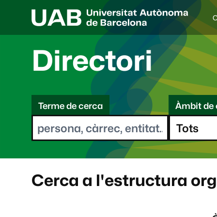
C
I
d
i
Directori
o
a
s
C
e
l
Terme de cerca
Àmbit de 
e
e
c
r
c
i
c
o
a
n
a
Cerca a l'estructura or
t
: