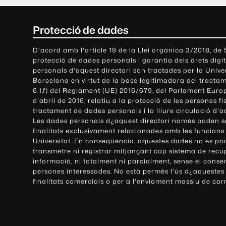
C
Protecció de dades
o
D'acord amb l'article 19 de la Llei orgànica 3/2018, de
protecció de dades personals i garantia dels drets digit
n
personals d'aquest directori són tractades per la Univ
Barcelona en virtut de la base legitimadora del tractame
t
6.1.f) del Reglament (UE) 2016/679, del Parlament Europ
d'abril de 2016, relatiu a la protecció de les persones fí
a
tractament de dades personals i la lliure circulació d'
Les dades personals d¿aquest directori només poden se
c
finalitats exclusivament relacionades amb les funcions
Universitat. En conseqüència, aquestes dades no es po
t
transmetre ni registrar mitjançant cap sistema de recu
e
informació, ni totalment ni parcialment, sense el conse
persones interessades. No està permès l'ús d¿aquestes
i
finalitats comercials o per a l'enviament massiu de cor
i
n