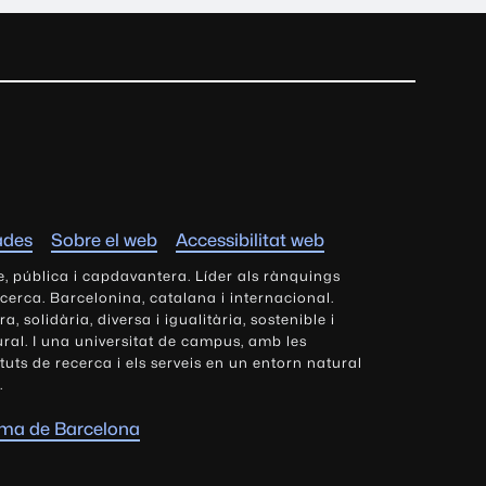
ades
Sobre el web
Accessibilitat web
e, pública i capdavantera. Líder als rànquings
ecerca. Barcelonina, catalana i internacional.
 solidària, diversa i igualitària, sostenible i
tural. I una universitat de campus, amb les
tituts de recerca i els serveis en un entorn natural
.
oma de Barcelona