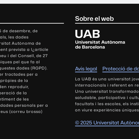
Sobre el web
U
 5 de desembre, de
als, les dades
n
ersitat Autònoma de
i
nt prevista a l¿article
v
eu i del Consell, de 27
e
siques pel que fa al
r
aquestes dades (RGPD).
Avís legal
Protecció de d
s
r tractades per a
i
La UAB és una universitat jov
 pròpies de la
t
internacionals i referent en r
den reproduir,
Una universitat transformadora,
a
peració de la
saludable, participativa i cul
t
ntiment de les
facultats i les escoles, els ins
 dades personals per a
A
on viure experiències úniques
reus (correu brossa)
u
t
© 2025 Universitat Autòn
ò
n