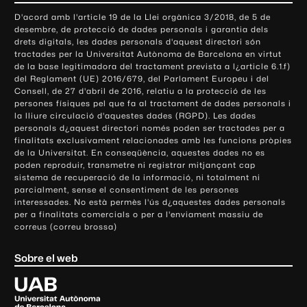
o
D'acord amb l'article 19 de la Llei orgànica 3/2018, de 5 de
n
desembre, de protecció de dades personals i garantia dels
t
drets digitals, les dades personals d'aquest directori són
tractades per la Universitat Autònoma de Barcelona en virtut
a
de la base legitimadora del tractament prevista a l¿article 6.1.f)
c
del Reglament (UE) 2016/679, del Parlament Europeu i del
t
Consell, de 27 d'abril de 2016, relatiu a la protecció de les
e
persones físiques pel que fa al tractament de dades personals i
la lliure circulació d'aquestes dades (RGPD). Les dades
i
personals d¿aquest directori només poden ser tractades per a
i
finalitats exclusivament relacionades amb les funcions pròpies
n
de la Universitat. En conseqüència, aquestes dades no es
poden reproduir, transmetre ni registrar mitjançant cap
f
sistema de recuperació de la informació, ni totalment ni
o
parcialment, sense el consentiment de les persones
r
interessades. No està permès l'ús d¿aquestes dades personals
m
per a finalitats comercials o per a l'enviament massiu de
correus (correu brossa)
a
c
Sobre el web
i
ó
U
l
n
i