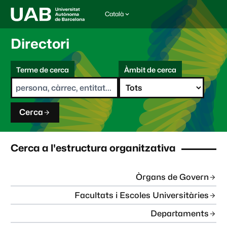
Català
I
d
i
Directori
o
m
C
a
Terme de cerca
Àmbit de cerca
s
e
e
r
l
c
e
a
c
Cerca
c
i
o
n
Cerca a l'estructura organitzativa
a
t
:
Òrgans de Govern
Facultats i Escoles Universitàries
Departaments