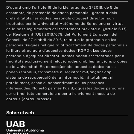
o
D'acord amb l'article 19 de la Llei orgànica 3/2018, de 5 de
n
desembre, de protecció de dades personals i garantia dels
t
drets digitals, les dades personals d'aquest directori són
tractades per la Universitat Autònoma de Barcelona en virtut
a
de la base legitimadora del tractament prevista a l¿article 6.1.f)
c
del Reglament (UE) 2016/679, del Parlament Europeu i del
t
Consell, de 27 d'abril de 2016, relatiu a la protecció de les
e
persones físiques pel que fa al tractament de dades personals i
la lliure circulació d'aquestes dades (RGPD). Les dades
i
personals d¿aquest directori només poden ser tractades per a
i
finalitats exclusivament relacionades amb les funcions pròpies
n
de la Universitat. En conseqüència, aquestes dades no es
poden reproduir, transmetre ni registrar mitjançant cap
f
sistema de recuperació de la informació, ni totalment ni
o
parcialment, sense el consentiment de les persones
r
interessades. No està permès l'ús d¿aquestes dades personals
m
per a finalitats comercials o per a l'enviament massiu de
correus (correu brossa)
a
c
Sobre el web
i
ó
U
l
n
i