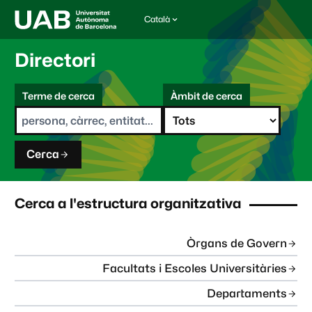
Català
I
d
i
Directori
o
m
C
a
Terme de cerca
Àmbit de cerca
s
e
e
r
l
c
e
a
c
Cerca
c
i
o
n
Cerca a l'estructura organitzativa
a
t
:
Òrgans de Govern
Facultats i Escoles Universitàries
Departaments