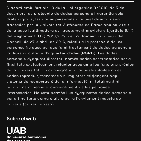
o
D'acord amb l'article 19 de la Llei orgànica 3/2018, de 5 de
n
desembre, de protecció de dades personals i garantia dels
t
drets digitals, les dades personals d'aquest directori són
tractades per la Universitat Autònoma de Barcelona en virtut
a
de la base legitimadora del tractament prevista a l¿article 6.1.f)
c
del Reglament (UE) 2016/679, del Parlament Europeu i del
t
Consell, de 27 d'abril de 2016, relatiu a la protecció de les
e
persones físiques pel que fa al tractament de dades personals i
la lliure circulació d'aquestes dades (RGPD). Les dades
i
personals d¿aquest directori només poden ser tractades per a
i
finalitats exclusivament relacionades amb les funcions pròpies
n
de la Universitat. En conseqüència, aquestes dades no es
poden reproduir, transmetre ni registrar mitjançant cap
f
sistema de recuperació de la informació, ni totalment ni
o
parcialment, sense el consentiment de les persones
r
interessades. No està permès l'ús d¿aquestes dades personals
m
per a finalitats comercials o per a l'enviament massiu de
correus (correu brossa)
a
c
Sobre el web
i
ó
U
l
n
i