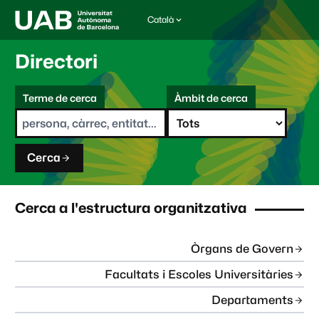
Català
I
d
i
Directori
o
m
C
a
Terme de cerca
Àmbit de cerca
s
e
e
r
l
c
e
a
c
Cerca
c
i
o
n
Cerca a l'estructura organitzativa
a
t
:
Òrgans de Govern
Facultats i Escoles Universitàries
Departaments