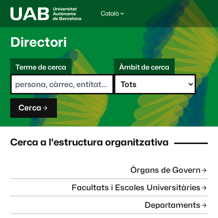
Català
I
d
i
Directori
o
m
C
a
Terme de cerca
Àmbit de cerca
s
e
e
r
l
c
e
a
c
Cerca
c
i
o
n
Cerca a l'estructura organitzativa
a
t
:
Òrgans de Govern
Facultats i Escoles Universitàries
Departaments