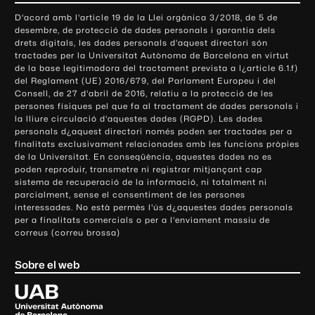
o
D'acord amb l'article 19 de la Llei orgànica 3/2018, de 5 de
n
desembre, de protecció de dades personals i garantia dels
t
drets digitals, les dades personals d'aquest directori són
tractades per la Universitat Autònoma de Barcelona en virtut
a
de la base legitimadora del tractament prevista a l¿article 6.1.f)
c
del Reglament (UE) 2016/679, del Parlament Europeu i del
t
Consell, de 27 d'abril de 2016, relatiu a la protecció de les
e
persones físiques pel que fa al tractament de dades personals i
la lliure circulació d'aquestes dades (RGPD). Les dades
i
personals d¿aquest directori només poden ser tractades per a
i
finalitats exclusivament relacionades amb les funcions pròpies
n
de la Universitat. En conseqüència, aquestes dades no es
poden reproduir, transmetre ni registrar mitjançant cap
f
sistema de recuperació de la informació, ni totalment ni
o
parcialment, sense el consentiment de les persones
r
interessades. No està permès l'ús d¿aquestes dades personals
m
per a finalitats comercials o per a l'enviament massiu de
correus (correu brossa)
a
c
Sobre el web
i
ó
U
l
n
i