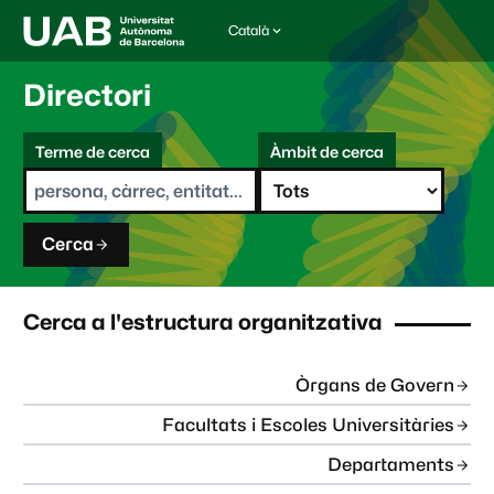
Català
I
d
i
Directori
o
m
C
a
Terme de cerca
Àmbit de cerca
s
e
e
r
l
c
e
a
c
Cerca
c
i
o
n
Cerca a l'estructura organitzativa
a
t
:
Òrgans de Govern
Facultats i Escoles Universitàries
Departaments