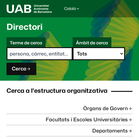
Català
I
d
i
Directori
o
m
C
a
Terme de cerca
Àmbit de cerca
s
e
e
r
l
c
e
a
c
Cerca
c
i
o
n
Cerca a l'estructura organitzativa
a
t
:
Òrgans de Govern
Facultats i Escoles Universitàries
Departaments