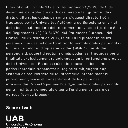
o
D'acord amb l'article 19 de la Llei orgànica 3/2018, de 5 de
n
desembre, de protecció de dades personals i garantia dels
t
drets digitals, les dades personals d'aquest directori són
tractades per la Universitat Autònoma de Barcelona en virtut
a
de la base legitimadora del tractament prevista a l¿article 6.1.f)
c
del Reglament (UE) 2016/679, del Parlament Europeu i del
t
Consell, de 27 d'abril de 2016, relatiu a la protecció de les
e
persones físiques pel que fa al tractament de dades personals i
la lliure circulació d'aquestes dades (RGPD). Les dades
i
personals d¿aquest directori només poden ser tractades per a
i
finalitats exclusivament relacionades amb les funcions pròpies
n
de la Universitat. En conseqüència, aquestes dades no es
poden reproduir, transmetre ni registrar mitjançant cap
f
sistema de recuperació de la informació, ni totalment ni
o
parcialment, sense el consentiment de les persones
r
interessades. No està permès l'ús d¿aquestes dades personals
m
per a finalitats comercials o per a l'enviament massiu de
correus (correu brossa)
a
c
Sobre el web
i
ó
U
l
n
i