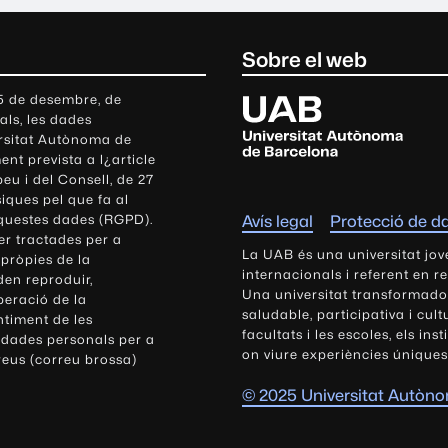
Sobre el web
U
 5 de desembre, de
als, les dades
n
ersitat Autònoma de
i
nt prevista a l¿article
v
eu i del Consell, de 27
e
siques pel que fa al
r
aquestes dades (RGPD).
Avís legal
Protecció de d
s
r tractades per a
i
La UAB és una universitat jov
 pròpies de la
t
internacionals i referent en r
den reproduir,
Una universitat transformadora,
a
peració de la
saludable, participativa i cul
t
ntiment de les
facultats i les escoles, els ins
 dades personals per a
A
on viure experiències úniques
reus (correu brossa)
u
t
© 2025 Universitat Autòn
ò
n