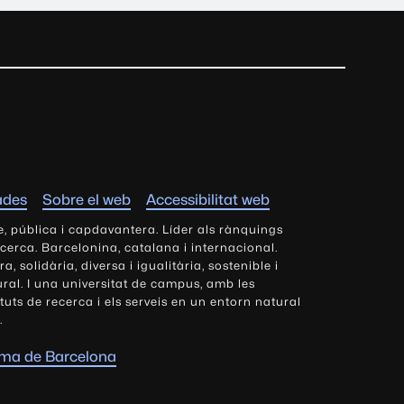
ades
Sobre el web
Accessibilitat web
e, pública i capdavantera. Líder als rànquings
ecerca. Barcelonina, catalana i internacional.
 solidària, diversa i igualitària, sostenible i
tural. I una universitat de campus, amb les
tituts de recerca i els serveis en un entorn natural
.
oma de Barcelona