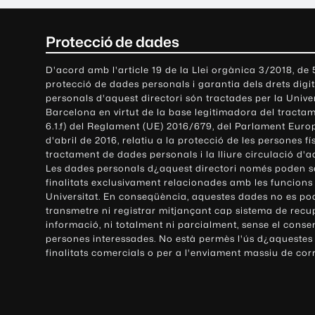
C
Protecció de dades
o
D'acord amb l'article 19 de la Llei orgànica 3/2018, de
protecció de dades personals i garantia dels drets digit
n
personals d'aquest directori són tractades per la Univ
Barcelona en virtut de la base legitimadora del tractame
t
6.1.f) del Reglament (UE) 2016/679, del Parlament Europ
d'abril de 2016, relatiu a la protecció de les persones fí
a
tractament de dades personals i la lliure circulació d'
Les dades personals d¿aquest directori només poden se
c
finalitats exclusivament relacionades amb les funcions
Universitat. En conseqüència, aquestes dades no es po
t
transmetre ni registrar mitjançant cap sistema de recu
e
informació, ni totalment ni parcialment, sense el conse
persones interessades. No està permès l'ús d¿aquestes
i
finalitats comercials o per a l'enviament massiu de cor
i
n