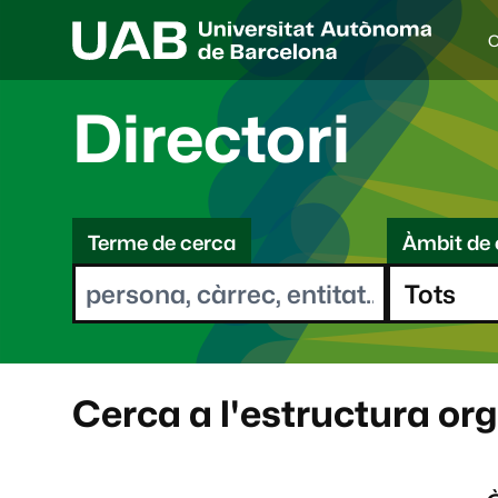
C
I
d
i
Directori
o
a
s
C
e
l
Terme de cerca
Àmbit de 
e
e
c
r
c
i
c
o
a
n
a
Cerca a l'estructura or
t
: