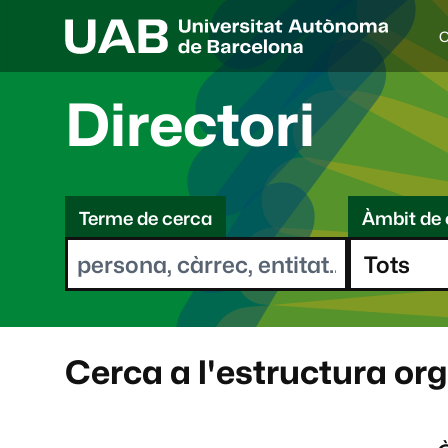
C
I
d
i
Directori
o
a
s
C
e
l
Terme de cerca
Àmbit de 
e
e
c
r
c
i
c
o
a
n
a
Cerca a l'estructura or
t
: