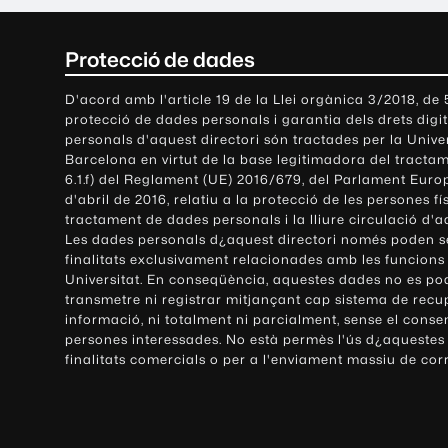
C
Protecció de dades
o
D'acord amb l'article 19 de la Llei orgànica 3/2018, de
protecció de dades personals i garantia dels drets digit
n
personals d'aquest directori són tractades per la Univ
Barcelona en virtut de la base legitimadora del tractame
t
6.1.f) del Reglament (UE) 2016/679, del Parlament Europ
d'abril de 2016, relatiu a la protecció de les persones fí
a
tractament de dades personals i la lliure circulació d'
Les dades personals d¿aquest directori només poden se
c
finalitats exclusivament relacionades amb les funcions
Universitat. En conseqüència, aquestes dades no es po
t
transmetre ni registrar mitjançant cap sistema de recu
e
informació, ni totalment ni parcialment, sense el conse
persones interessades. No està permès l'ús d¿aquestes
i
finalitats comercials o per a l'enviament massiu de cor
i
n