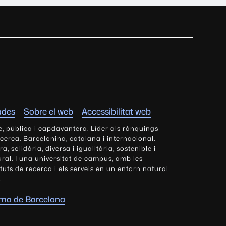
ades
Sobre el web
Accessibilitat web
e, pública i capdavantera. Líder als rànquings
ecerca. Barcelonina, catalana i internacional.
 solidària, diversa i igualitària, sostenible i
tural. I una universitat de campus, amb les
tituts de recerca i els serveis en un entorn natural
.
oma de Barcelona