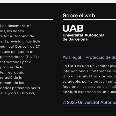
Sobre el web
U
 5 de desembre, de
als, les dades
n
ersitat Autònoma de
i
nt prevista a l¿article
v
eu i del Consell, de 27
e
siques pel que fa al
r
aquestes dades (RGPD).
Avís legal
Protecció de d
s
r tractades per a
i
La UAB és una universitat jov
 pròpies de la
t
internacionals i referent en r
den reproduir,
Una universitat transformadora,
a
peració de la
saludable, participativa i cul
t
ntiment de les
facultats i les escoles, els ins
 dades personals per a
A
on viure experiències úniques
reus (correu brossa)
u
t
© 2025 Universitat Autòn
ò
n