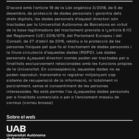
o
D'acord amb l'article 19 de la Llei orgànica 3/2018, de 5 de
n
desembre, de protecció de dades personals i garantia dels
t
drets digitals, les dades personals d'aquest directori són
tractades per la Universitat Autònoma de Barcelona en virtut
a
de la base legitimadora del tractament prevista a l¿article 6.1.f)
c
del Reglament (UE) 2016/679, del Parlament Europeu i del
t
Consell, de 27 d'abril de 2016, relatiu a la protecció de les
e
persones físiques pel que fa al tractament de dades personals i
la lliure circulació d'aquestes dades (RGPD). Les dades
i
personals d¿aquest directori només poden ser tractades per a
i
finalitats exclusivament relacionades amb les funcions pròpies
n
de la Universitat. En conseqüència, aquestes dades no es
poden reproduir, transmetre ni registrar mitjançant cap
f
sistema de recuperació de la informació, ni totalment ni
o
parcialment, sense el consentiment de les persones
r
interessades. No està permès l'ús d¿aquestes dades personals
m
per a finalitats comercials o per a l'enviament massiu de
correus (correu brossa)
a
c
Sobre el web
i
ó
U
l
n
i