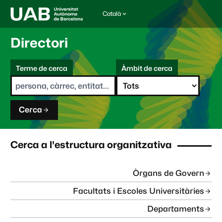
Català
I
d
i
Directori
o
m
C
a
Terme de cerca
Àmbit de cerca
s
e
e
r
l
c
e
a
c
Cerca
c
i
o
n
Cerca a l'estructura organitzativa
a
t
:
Òrgans de Govern
Facultats i Escoles Universitàries
Departaments